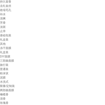
持久留香
去红血丝
收缩毛孔
补水
清爽
芳香
淡斑
止痒
基础包装
礼盒装
其他
冻干面膜
礼盒装
DIY面膜
三部曲面膜
旅行装
普通装
粉末状
泥膜
水洗式
限量/定制装
两部曲面膜
橄榄香
清香
玫瑰香