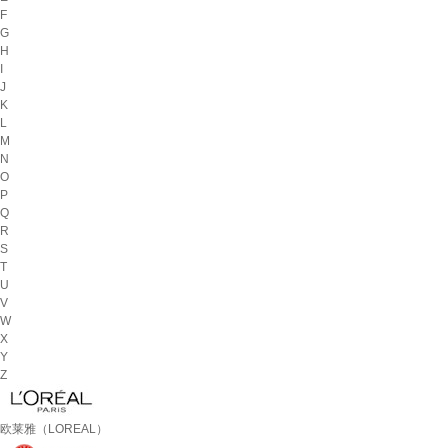
F
G
H
I
J
K
L
M
N
O
P
Q
R
S
T
U
V
W
X
Y
Z
欧莱雅（LOREAL）