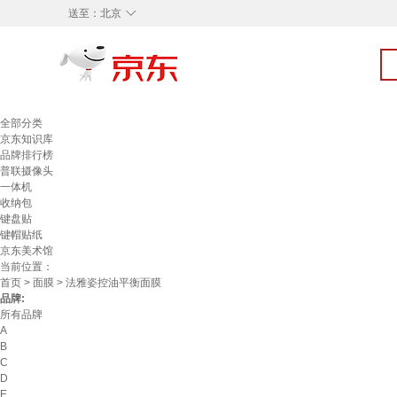
◇
送至：
北京
全部分类
京东知识库
品牌排行榜
普联摄像头
一体机
收纳包
键盘贴
键帽贴纸
京东美术馆
当前位置：
首页
>
面膜
> 法雅姿控油平衡面膜
品牌:
所有品牌
A
B
C
D
E