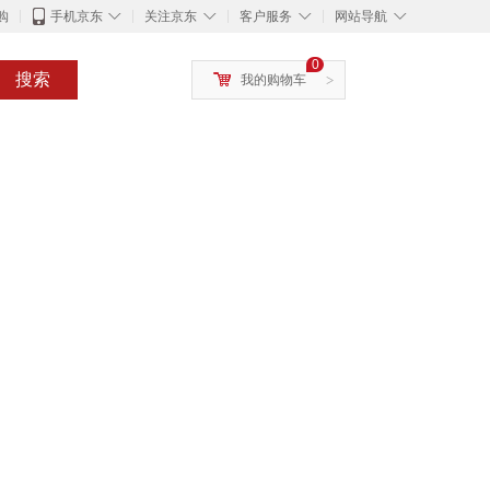
◇
◇
◇
◇
购
手机京东
关注京东
客户服务
网站导航
0
搜索
我的购物车
>