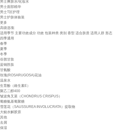
男士爽肤水/化妆水
男士面部精华
男士T区护理
男士护肤体验装
更多
高级选项:
适用季节
主要功效成分
功效
包装种类
类别
香型
适合肤质
适用人群
形态
四季通用
春季
夏季
冬季
谷胱甘肽
蓝铜胜肽
甘氨酸
玫瑰(ROSARUGOSA)花油
温泉水
生育酚（維生素E）
聚乙二醇400
皱波角叉菜（CHONDRUS CRISPUS）
葡糖氨基葡聚糖
雪莲花（SAUSSUREA INVOLUCRATA）提取物
大鲵水解胶原
其他
去屑
保湿