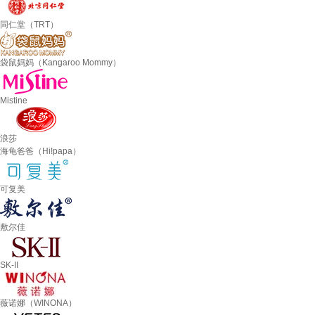
同仁堂（TRT）
袋鼠妈妈（Kangaroo Mommy）
Mistine
浪莎
海龟爸爸（Hi!papa）
可复美
敷尔佳
SK-II
薇诺娜（WINONA）