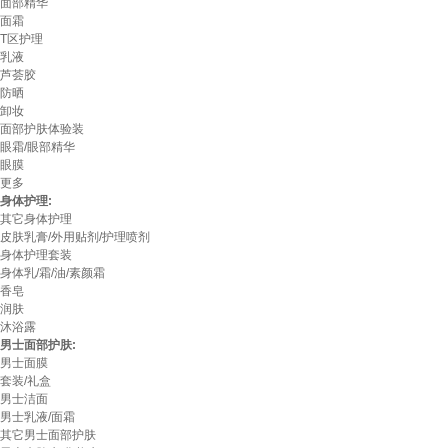
面部精华
面霜
T区护理
乳液
芦荟胶
防晒
卸妆
面部护肤体验装
眼霜/眼部精华
眼膜
更多
身体护理:
其它身体护理
皮肤乳膏/外用贴剂/护理喷剂
身体护理套装
身体乳/霜/油/素颜霜
香皂
润肤
沐浴露
男士面部护肤:
男士面膜
套装/礼盒
男士洁面
男士乳液/面霜
其它男士面部护肤