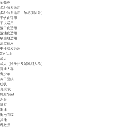
葡萄香
多种肤质适用
多种肤质适用（敏感肌除外）
干敏皮适用
干皮适用
混干皮适用
混油皮适用
敏感肌适用
油皮适用
中性肤质适用
3岁以上
成人
成人（除孕妇及哺乳期人群）
普通人群
青少年
冻干面膜
粉状
膏/霜状
颗粒/磨砂
泥膜
凝胶
泡沫
泡泡面膜
其他
乳敷膜