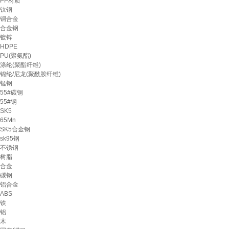
PP材质
钛钢
铜合金
合金钢
镀锌
HDPE
PU(聚氨酯)
涤纶(聚酯纤维)
锦纶/尼龙(聚酰胺纤维)
锰钢
55#碳钢
55#钢
SK5
65Mn
SK5合金钢
sk95钢
不锈钢
树脂
合金
碳钢
铝合金
ABS
铁
铝
木