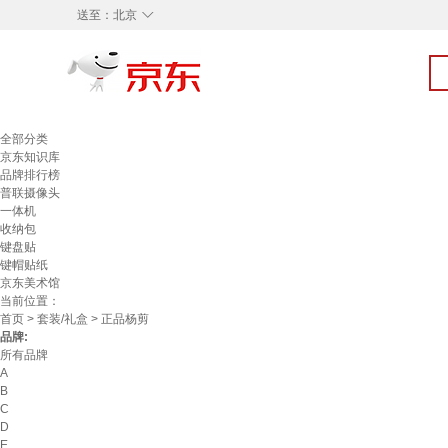
◇
送至：
北京
全部分类
京东知识库
品牌排行榜
普联摄像头
一体机
收纳包
键盘贴
键帽贴纸
京东美术馆
当前位置：
首页
>
套装/礼盒
> 正品杨剪
品牌:
所有品牌
A
B
C
D
E