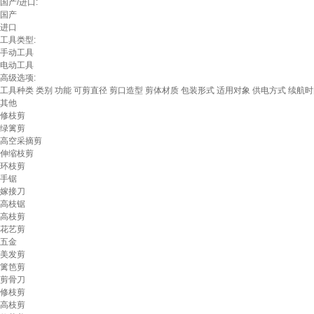
国产/进口:
国产
进口
工具类型:
手动工具
电动工具
高级选项:
工具种类
类别
功能
可剪直径
剪口造型
剪体材质
包装形式
适用对象
供电方式
续航时
其他
修枝剪
绿篱剪
高空采摘剪
伸缩枝剪
环枝剪
手锯
嫁接刀
高枝锯
高枝剪
花艺剪
五金
美发剪
篱笆剪
剪骨刀
修枝剪
高枝剪