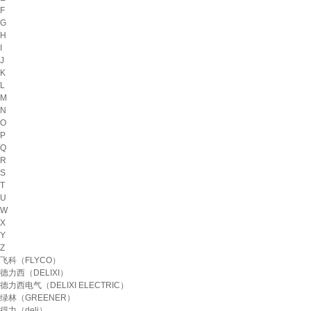
F
G
H
I
J
K
L
M
N
O
P
Q
R
S
T
U
W
X
Y
Z
飞科（FLYCO）
德力西（DELIXI）
德力西电气（DELIXI ELECTRIC）
绿林（GREENER）
得力（deli）