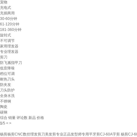
宠物
充电式
充插两用
30-60分钟
61-120分钟
181-360分钟
旋转式
不可调节
家用理发器
专业理发器
剪刀
防飞溅指甲刀
低音降噪
档位可调
耐热刀头
防夹发
刀头防护
全身水洗
不锈钢
陶瓷
碳钢
综合
销量
评论数
新品
价格
1
/
5
<
>
杨剪杨剪CNC数控理发剪刀美发剪专业正品发型师专用平牙剪CJ-60A字剪 杨剪CJ-60