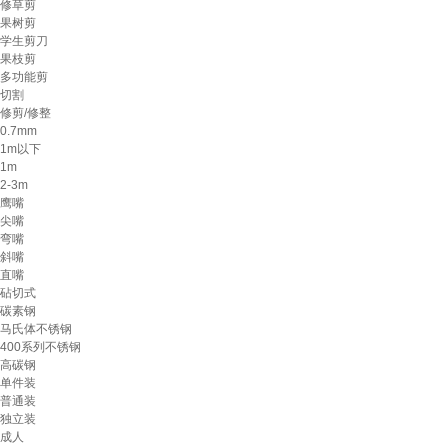
修草剪
果树剪
学生剪刀
果枝剪
多功能剪
切割
修剪/修整
0.7mm
1m以下
1m
2-3m
鹰嘴
尖嘴
弯嘴
斜嘴
直嘴
砧切式
碳素钢
马氏体不锈钢
400系列不锈钢
高碳钢
单件装
普通装
独立装
成人