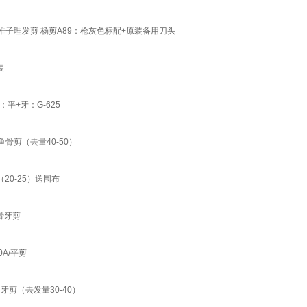
子理发剪 杨剪A89：枪灰色标配+原装备用刀头
装
+牙：G-625
骨剪（去量40-50）
20-25）送围布
骨牙剪
A/平剪
剪（去发量30-40）