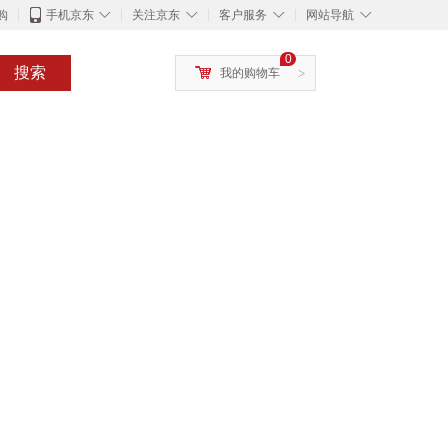
◇
◇
◇
◇
购
手机京东
关注京东
客户服务
网站导航
0
搜索
我的购物车
>