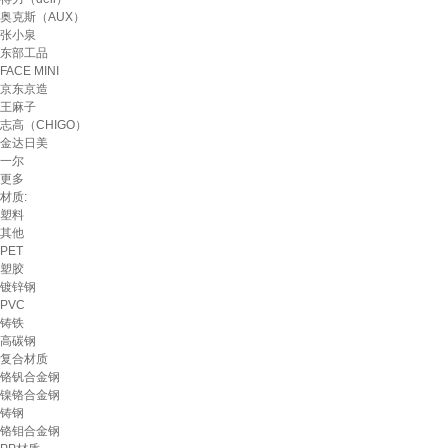
奥克斯（AUX）
张小泉
东部工品
FACE MINI
京东京造
王麻子
志高（CHIGO）
金达日美
一尔
更多
材质:
塑料
其他
PET
塑胶
镀锌钢
PVC
铸铁
高碳钢
复合材质
铬钒合金钢
镍铬合金钢
铸钢
铬钼合金钢