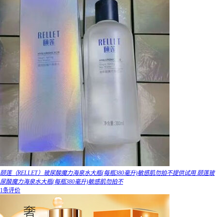
颐莲（RELLET）玻尿酸魔力海泉水大瓶(每瓶380毫升)敏感肌勿拍不提供试用 颐莲玻
尿酸魔力海泉水大瓶(每瓶380毫升)敏感肌勿拍不
1条评价