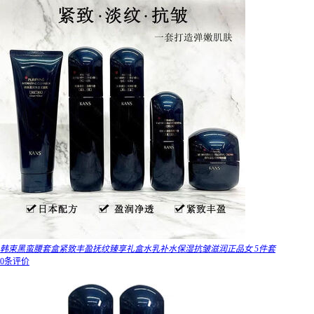
韩束黑蛮腰套盒紧致丰盈抚纹臻享礼盒水乳补水保湿抗皱滋润正品女 5件套
0条评价