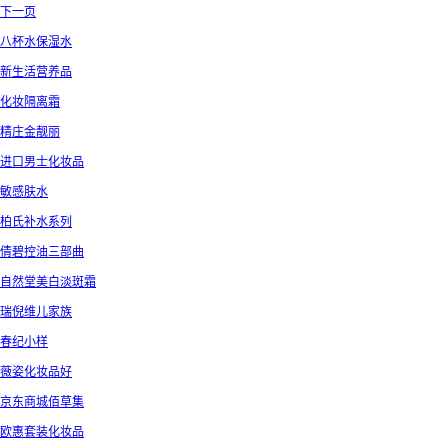
下一页
八杯水保湿水
新生活营养品
化妆隔离霜
精庄金靓丽
进口男士化妆品
敏感肤水
柏氏补水系列
倩碧控油三部曲
自然堂美白淡斑霜
瑞倪维儿家族
春纪小样
薇姿化妆品好
京东商城佰草集
欧惠套装化妆品