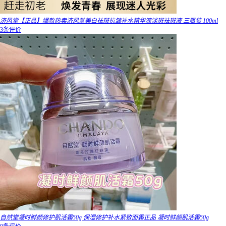
济风堂【正品】爆款热卖济风堂美白祛斑抗皱补水精华液淡斑祛斑液 三瓶装 100ml
3条评价
自然堂凝时鲜颜修护肌活霜50g 保湿修护补水紧致面霜正品 凝时鲜颜肌活霜50g