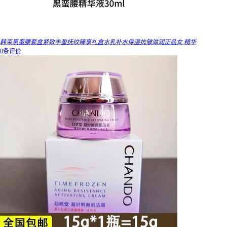
韩束黑蛮腰套盒紧致丰盈抚纹臻享礼盒水乳补水保湿抗皱滋润正品女 精华
0条评价