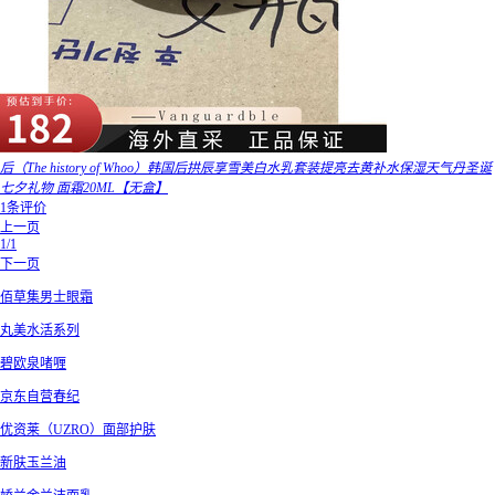
后（The history of Whoo）韩国后拱辰享雪美白水乳套装提亮去黄补水保湿天气丹圣诞
七夕礼物 面霜20ML【无盒】
1条评价
上一页
1/1
下一页
佰草集男士眼霜
丸美水活系列
碧欧泉啫喱
京东自营春纪
优资莱（UZRO）面部护肤
新肤玉兰油