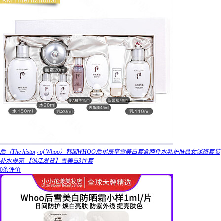
后（The history of Whoo）韩国WHOO后拱辰享雪美白套盒两件水乳护肤品女淡班套装
补水提亮 【浙江发货】雪美白3件套
0条评价