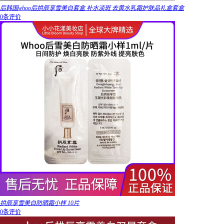
后韩国whoo后拱辰享雪美白套盒 补水淡斑 去黄水乳霜护肤品礼盒套盒
0条评价
拱辰享雪美白防晒霜小样 10片
0条评价