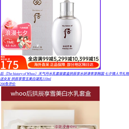
后（The history of Whoo）天气丹水乳套装套盒拱辰享水妍津率享韩国 七夕情人节礼物
送女友 拱辰享雪玉美白凝乳110ml
200条评价