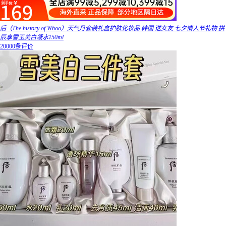
后（The history of Whoo）天气丹套装礼盒护肤化妆品 韩国 送女友 七夕情人节礼物 拱
辰享雪玉美白凝水150ml
20000条评价