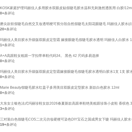
KOSK家庭护理玛丽佳人多用胶水双眼皮贴假睫毛胶水温和无刺激然透医用 白胶/12m
0+
条评论
磨尖款软假睫毛自然交叉妆透明梗可剪分段自然假睫毛太阳花眼睫毛 玛丽佳人胶水(白
20+
条评论
玛丽佳人美目胶水升级版双眼皮定型霜 嫁接眼睫毛假睫毛胶水透明 玛丽佳人白胶水 
1+
条评论
A+A高跟鞋女粗跟一字扣带单鞋代码34。 黑色 42 尺码多易选择
0+
条评论
玛丽佳人美目胶水升级版双眼皮定型霜嫁接眼睫毛假睫毛胶水透明白胶水1支 1支 胶
0+
条评论
Marie Beauty假睫毛胶水红盖子多用美目双眼皮定型胶水 新款白色胶水 12ml
0+
条评论
大东女士银色法式玛丽珍鞋女款2026春夏新款高跟单鞋绝美粗跟珍珠小皮鞋 香槟色 3
3+
条评论
三对装白色假睫毛COS二次元仿妆硬梗可染色DIY宝石之国成男女下睫 玛丽佳人胶水
19+
条评论