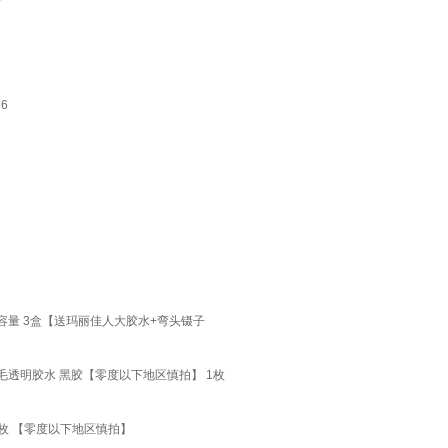
6
容量 3盒【送玛丽佳人大胶水+弯头镊子
睫毛透明胶水 黑胶【零度以下地区慎拍】 1枚
枚 【零度以下地区慎拍】