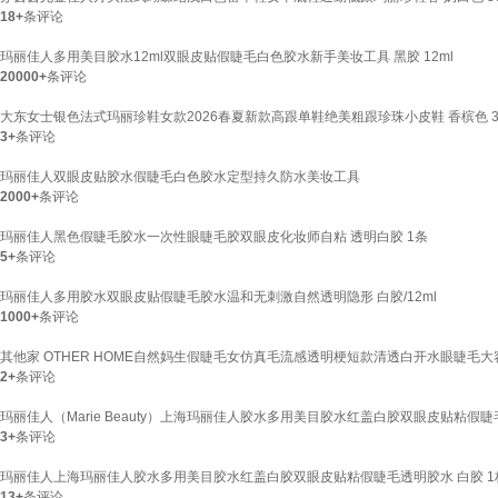
18+
条评论
玛丽佳人多用美目胶水12ml双眼皮贴假睫毛白色胶水新手美妆工具 黑胶 12ml
20000+
条评论
大东女士银色法式玛丽珍鞋女款2026春夏新款高跟单鞋绝美粗跟珍珠小皮鞋 香槟色 3
3+
条评论
玛丽佳人双眼皮贴胶水假睫毛白色胶水定型持久防水美妆工具
2000+
条评论
玛丽佳人黑色假睫毛胶水一次性眼睫毛胶双眼皮化妆师自粘 透明白胶 1条
5+
条评论
玛丽佳人多用胶水双眼皮贴假睫毛胶水温和无刺激自然透明隐形 白胶/12ml
1000+
条评论
其他家 OTHER HOME自然妈生假睫毛女仿真毛流感透明梗短款清透白开水眼睫毛大
2+
条评论
玛丽佳人（Marie Beauty）上海玛丽佳人胶水多用美目胶水红盖白胶双眼皮贴粘假
3+
条评论
玛丽佳人上海玛丽佳人胶水多用美目胶水红盖白胶双眼皮贴粘假睫毛透明胶水 白胶 1
13+
条评论