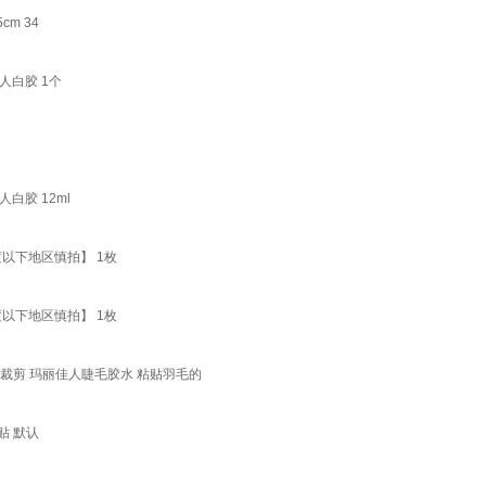
m 34
白胶 1个
胶 12ml
以下地区慎拍】 1枚
以下地区慎拍】 1枚
可裁剪 玛丽佳人睫毛胶水 粘贴羽毛的
1贴 默认