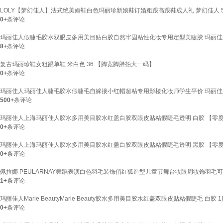
LOLY【梦幻佳人】法式绝美婚鞋白色玛丽珍新娘鞋订婚粗跟高跟鞋成人礼 梦幻佳人 5c
0+
条评论
玛丽佳人假睫毛胶水双眼皮多用美目贴白胶自然牢固粘性化妆专用定型美睫胶 玛丽佳人
8+
条评论
复古玛丽珍鞋女粗跟单鞋 米白色 36 【脚宽脚胖拍大一码】
0+
条评论
玛丽佳人玛丽佳人睫毛胶水假睫毛自嫁接小红帽超粘专用影楼化妆师学生平价 玛丽佳人白
500+
条评论
玛丽佳人上海玛丽佳人胶水多用美目胶水红盖白胶双眼皮贴粘假睫毛透明 白胶 【零度
0+
条评论
玛丽佳人上海玛丽佳人胶水多用美目胶水红盖白胶双眼皮贴粘假睫毛透明 黑胶 【零度
0+
条评论
佩拉娜 PEULARNAY舞蹈表演白色羽毛装饰俏红狐造型儿童节舞台妆眼周妆饰羽毛
1+
条评论
玛丽佳人Marie BeautyMarie Beauty胶水多用美目胶水红盖双眼皮贴粘假睫毛 白胶 
0+
条评论