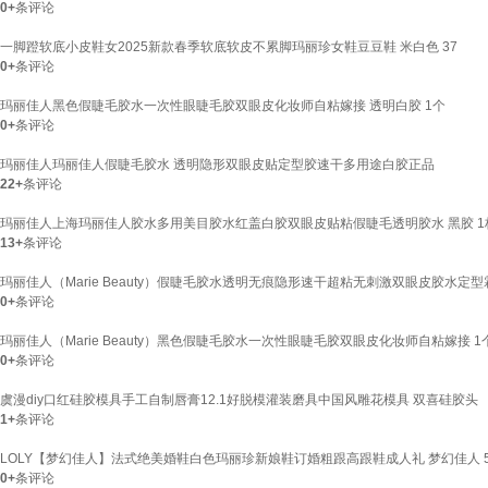
0+
条评论
一脚蹬软底小皮鞋女2025新款春季软底软皮不累脚玛丽珍女鞋豆豆鞋 米白色 37
0+
条评论
玛丽佳人黑色假睫毛胶水一次性眼睫毛胶双眼皮化妆师自粘嫁接 透明白胶 1个
0+
条评论
玛丽佳人玛丽佳人假睫毛胶水 透明隐形双眼皮贴定型胶速干多用途白胶正品
22+
条评论
玛丽佳人上海玛丽佳人胶水多用美目胶水红盖白胶双眼皮贴粘假睫毛透明胶水 黑胶 1
13+
条评论
玛丽佳人（Marie Beauty）假睫毛胶水透明无痕隐形速干超粘无刺激双眼皮胶水定型
0+
条评论
玛丽佳人（Marie Beauty）黑色假睫毛胶水一次性眼睫毛胶双眼皮化妆师自粘嫁接 1
0+
条评论
虞漫diy口红硅胶模具手工自制唇膏12.1好脱模灌装磨具中国风雕花模具 双喜硅胶头
1+
条评论
LOLY【梦幻佳人】法式绝美婚鞋白色玛丽珍新娘鞋订婚粗跟高跟鞋成人礼 梦幻佳人 5c
0+
条评论