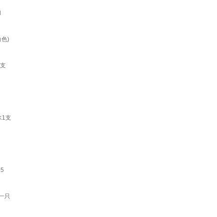
l
色)
1支
水1支
5
一只