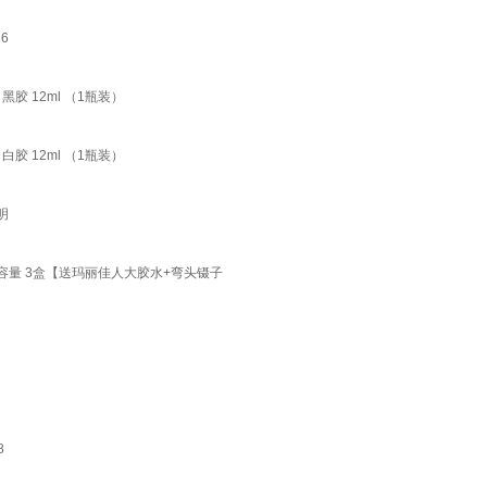
6
胶 12ml （1瓶装）
胶 12ml （1瓶装）
明
容量 3盒【送玛丽佳人大胶水+弯头镊子
8