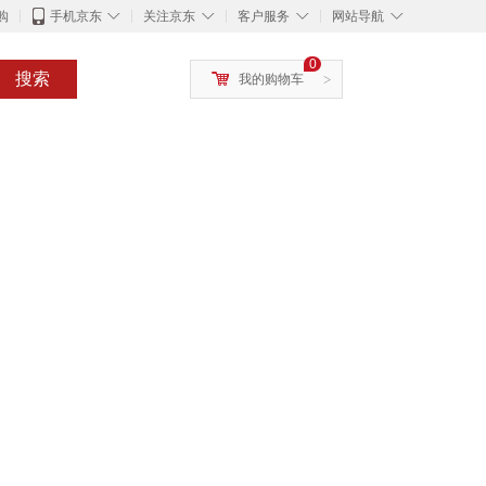
◇
◇
◇
◇
购
手机京东
关注京东
客户服务
网站导航
0
搜索
我的购物车
>