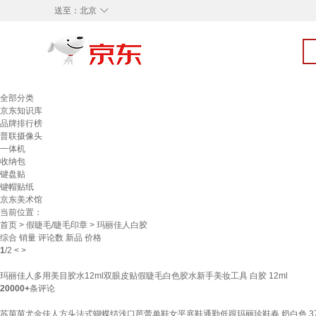
◇
送至：
北京
全部分类
京东知识库
品牌排行榜
普联摄像头
一体机
收纳包
键盘贴
键帽贴纸
京东美术馆
当前位置：
首页
>
假睫毛/睫毛印章
> 玛丽佳人白胶
综合
销量
评论数
新品
价格
1
/
2
<
>
玛丽佳人多用美目胶水12ml双眼皮贴假睫毛白色胶水新手美妆工具 白胶 12ml
20000+
条评论
苏茵茵尤金佳人方头法式蝴蝶结浅口芭蕾单鞋女平底鞋通勤低跟玛丽珍鞋春 奶白色 3