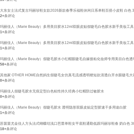
大东女士法式复古玛丽珍鞋女款2026新款春季乐福鞋休闲日系单鞋百搭小皮鞋 白色 3
2+
条评论
玛丽佳人（Marie Beauty）多用美目胶水12ml双眼皮贴假睫毛白色胶水新手美妆工具 黑
1+
条评论
玛丽佳人（Marie Beauty）多用美目胶水12ml双眼皮贴假睫毛白色胶水新手美妆工具 白
1+
条评论
玛丽佳人（Marie Beauty）假睫毛胶水小红帽眼睫毛自嫁接粘化妆师专用美目白色透
58+
条评论
其他家 OTHER HOME自然妈生假睫毛女仿真毛流感透明梗短款清透白开水眼睫毛大
0+
条评论
玛丽佳人假睫毛胶水无痕定型白色粘性持久经典小红帽防过敏胶水
0+
条评论
玛丽佳人（Marie Beauty）假睫毛胶水 透明隐形双眼皮贴定型胶速干多用途白胶
1+
条评论
苏茵茵尤金佳人方头法式蝴蝶结浅口芭蕾单鞋女平底鞋通勤低跟玛丽珍鞋春 奶白色 3
18+
条评论