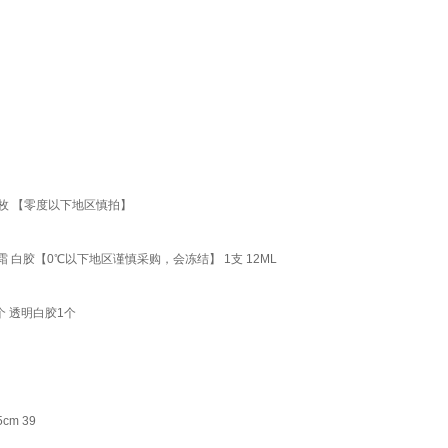
枚 【零度以下地区慎拍】
霜 白胶【0℃以下地区谨慎采购，会冻结】 1支 12ML
个 透明白胶1个
m 39