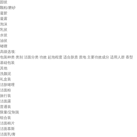
固状
颗粒/磨砂
凝胶
凝露
泡沫
乳状
水状
油状
啫喱
高级选项:
包装种类
类别
洁面分类
功效
起泡程度
适合肤质
质地
主要功效成分
适用人群
香型
基础包装
其他
洗颜泥
礼盒装
洁肤啫哩
洁面粉
旅行装
洁面露
普通装
限量/定制装
组合装
洁面棉片
洁面慕斯
洁面乳/膏