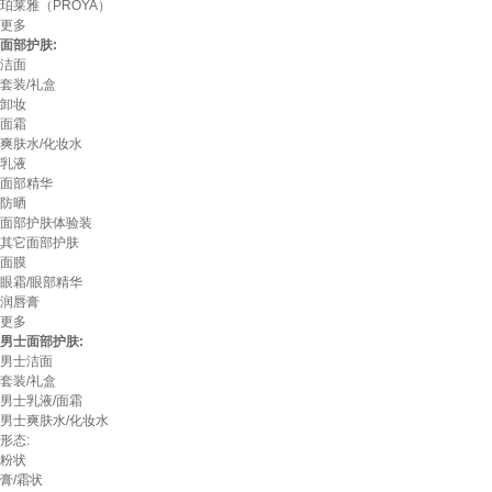
珀莱雅（PROYA）
更多
面部护肤:
洁面
套装/礼盒
卸妆
面霜
爽肤水/化妆水
乳液
面部精华
防晒
面部护肤体验装
其它面部护肤
面膜
眼霜/眼部精华
润唇膏
更多
男士面部护肤:
男士洁面
套装/礼盒
男士乳液/面霜
男士爽肤水/化妆水
形态:
粉状
膏/霜状