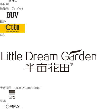
维特丝
适乐肤（CeraVe）
BUV
C咖
半亩花田（Little Dream Garden）
至本