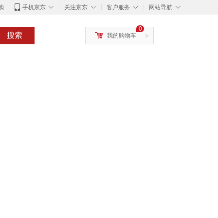
◇
◇
◇
◇
购
手机京东
关注京东
客户服务
网站导航
0
搜索
我的购物车
>