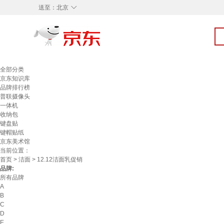
◇
送至：
北京
全部分类
京东知识库
品牌排行榜
普联摄像头
一体机
收纳包
键盘贴
键帽贴纸
京东美术馆
当前位置：
首页
>
洁面
> 12.12洁面乳促销
品牌:
所有品牌
A
B
C
D
E