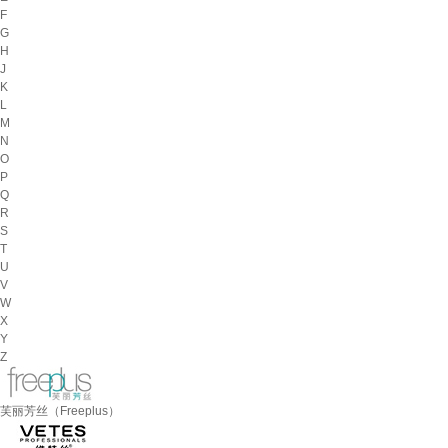
F
G
H
J
K
L
M
N
O
P
Q
R
S
T
U
V
W
X
Y
Z
芙丽芳丝（Freeplus）