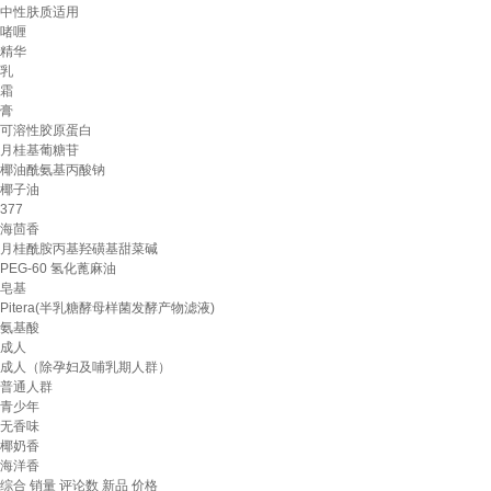
中性肤质适用
啫喱
精华
乳
霜
膏
可溶性胶原蛋白
月桂基葡糖苷
椰油酰氨基丙酸钠
椰子油
377
海茴香
月桂酰胺丙基羟磺基甜菜碱
PEG-60 氢化蓖麻油
皂基
Pitera(半乳糖酵母样菌发酵产物滤液)
氨基酸
成人
成人（除孕妇及哺乳期人群）
普通人群
青少年
无香味
椰奶香
海洋香
综合
销量
评论数
新品
价格