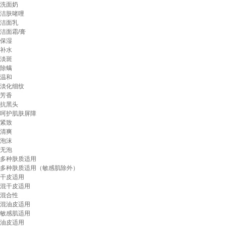
洗面奶
洁肤啫哩
洁面乳
洁面霜/膏
保湿
补水
淡斑
除螨
温和
淡化细纹
芳香
抗黑头
呵护肌肤屏障
紧致
清爽
泡沫
无泡
多种肤质适用
多种肤质适用（敏感肌除外）
干皮适用
混干皮适用
混合性
混油皮适用
敏感肌适用
油皮适用