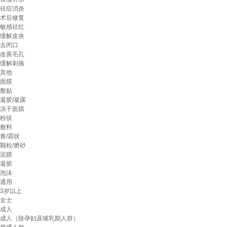
祛痘消炎
术后修复
敏感祛红
缓解皮炎
去闭口
改善毛孔
缓解刺痛
其他
面膜
敷贴
凝胶/凝露
冻干面膜
粉状
敷料
膏/霜状
颗粒/磨砂
泥膜
凝胶
泡沫
通用
3岁以上
女士
成人
成人（除孕妇及哺乳期人群）