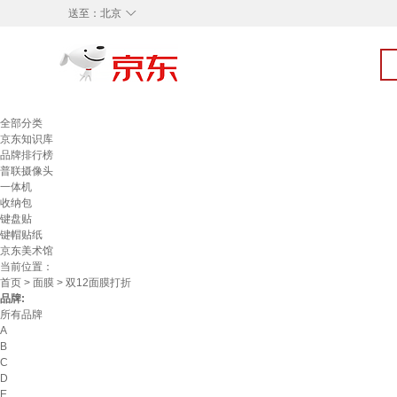
◇
送至：
北京
全部分类
京东知识库
品牌排行榜
普联摄像头
一体机
收纳包
键盘贴
键帽贴纸
京东美术馆
当前位置：
首页
>
面膜
> 双12面膜打折
品牌:
所有品牌
A
B
C
D
E