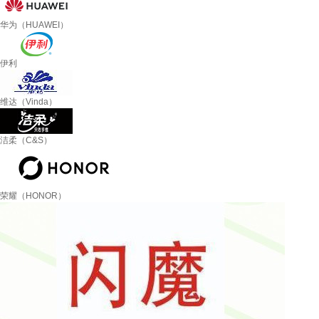
华为（HUAWEI）
伊利
维达（Vinda）
洁柔（C&S）
荣耀（HONOR）