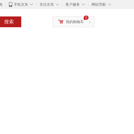
◇
◇
◇
◇
购
手机京东
关注京东
客户服务
网站导航
0
搜索
我的购物车
>