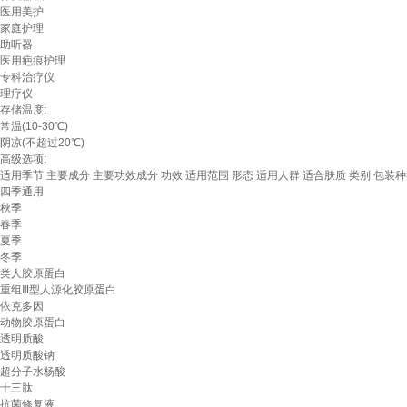
医用美护
家庭护理
助听器
医用疤痕护理
专科治疗仪
理疗仪
存储温度:
常温(10-30℃)
阴凉(不超过20℃)
高级选项:
适用季节
主要成分
主要功效成分
功效
适用范围
形态
适用人群
适合肤质
类别
包装种
四季通用
秋季
春季
夏季
冬季
类人胶原蛋白
重组Ⅲ型人源化胶原蛋白
依克多因
动物胶原蛋白
透明质酸
透明质酸钠
超分子水杨酸
十三肽
抗菌修复液