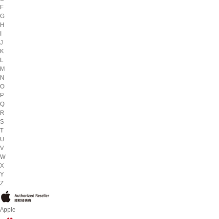
F
G
H
I
J
K
L
M
N
O
P
Q
R
S
T
U
V
W
X
Y
Z
Apple