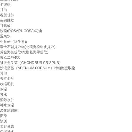
卡波姆
甘油
谷胱甘肽
蓝铜胜肽
甘氨酸
玫瑰(ROSARUGOSA)花油
温泉水
生育酚（維生素E）
瑞士石鬆提取物(北美喬松樹皮提取)
黃金海藻提取物(楔基海帶提取)
聚乙二醇400
皱波角叉菜（CHONDRUS CRISPUS）
沙漠蔷薇（ADENIUM OBESUM）叶细胞提取物
其他
去红血丝
收缩毛孔
保湿
补水
消除水肿
补水保湿
淡化黑眼圈
爽身
淡斑
美容修饰
保湿补水