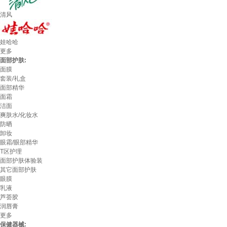
清风
娃哈哈
更多
面部护肤:
面膜
套装/礼盒
面部精华
面霜
洁面
爽肤水/化妆水
防晒
卸妆
眼霜/眼部精华
T区护理
面部护肤体验装
其它面部护肤
眼膜
乳液
芦荟胶
润唇膏
更多
保健器械: