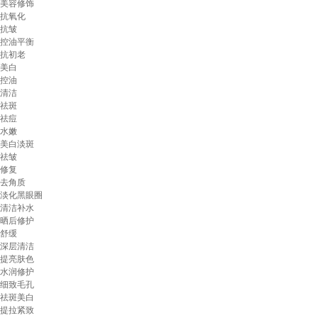
美容修饰
抗氧化
抗皱
控油平衡
抗初老
美白
控油
清洁
祛斑
祛痘
水嫩
美白淡斑
祛皱
修复
去角质
淡化黑眼圈
清洁补水
晒后修护
舒缓
深层清洁
提亮肤色
水润修护
细致毛孔
祛斑美白
提拉紧致