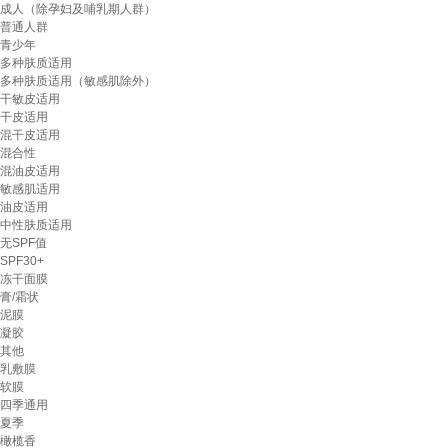
成人（除孕妇及哺乳期人群）
普通人群
青少年
多种肤质适用
多种肤质适用（敏感肌除外）
干敏皮适用
干皮适用
混干皮适用
混合性
混油皮适用
敏感肌适用
油皮适用
中性肤质适用
无SPF值
SPF30+
冻干面膜
膏/霜状
泥膜
凝胶
其他
乳敷膜
软膜
四季通用
夏季
橄榄香