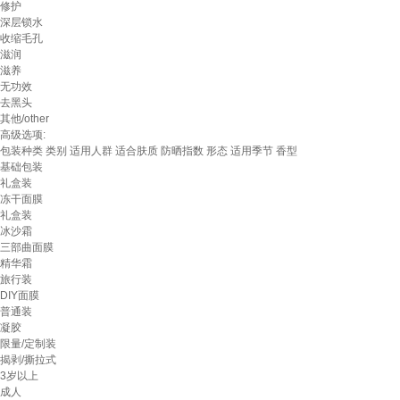
修护
深层锁水
收缩毛孔
滋润
滋养
无功效
去黑头
其他/other
高级选项:
包装种类
类别
适用人群
适合肤质
防晒指数
形态
适用季节
香型
基础包装
礼盒装
冻干面膜
礼盒装
冰沙霜
三部曲面膜
精华霜
旅行装
DIY面膜
普通装
凝胶
限量/定制装
揭剥/撕拉式
3岁以上
成人