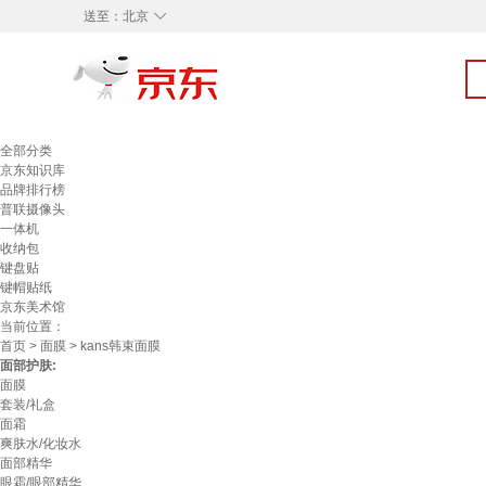
◇
送至：
北京
全部分类
京东知识库
品牌排行榜
普联摄像头
一体机
收纳包
键盘贴
键帽贴纸
京东美术馆
当前位置：
首页
>
面膜
> kans韩束面膜
面部护肤:
面膜
套装/礼盒
面霜
爽肤水/化妆水
面部精华
眼霜/眼部精华