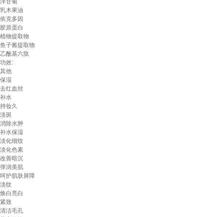
洋甘菊
乳木果油
依克多因
胶原蛋白
植物提取物
鱼子酱提取物
乙酰基六肽
功效:
其他
保湿
去红血丝
补水
持妆久
淡斑
消除水肿
补水保湿
淡化细纹
淡化色素
改善暗沉
弹润美肌
呵护肌肤屏障
淡纹
焕白亮白
紧致
清洁毛孔