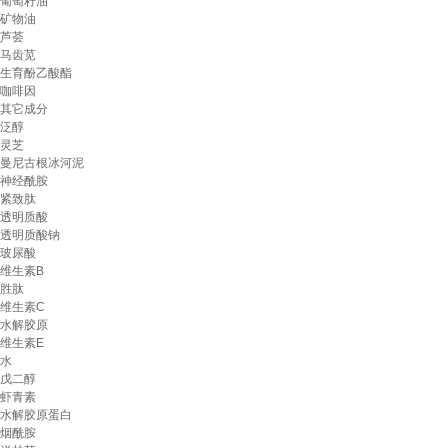
葡萄籽油
矿物油
芦荟
马齿苋
生育酚乙酸酯
咖啡因
其它成分
泛醇
灵芝
曼尼古根冰河泥
神经酰胺
紧致肽
透明质酸
透明质酸钠
玻尿酸
维生素B
胜肽
维生素C
水解胶原
维生素E
水
戊二醇
虾青素
水解胶原蛋白
烟酰胺