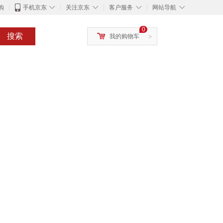
◇
◇
◇
◇
购
手机京东
关注京东
客户服务
网站导航
0
搜索
我的购物车
>