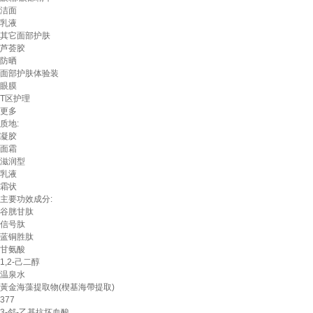
洁面
乳液
其它面部护肤
芦荟胶
防晒
面部护肤体验装
眼膜
T区护理
更多
质地:
凝胶
面霜
滋润型
乳液
霜状
主要功效成分:
谷胱甘肽
信号肽
蓝铜胜肽
甘氨酸
1,2-己二醇
温泉水
黃金海藻提取物(楔基海帶提取)
377
3-邻-乙基抗坏血酸