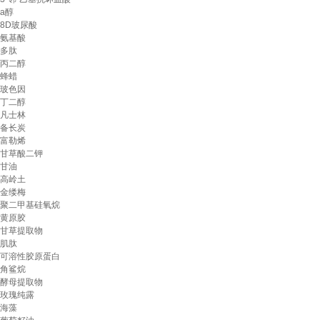
a醇
8D玻尿酸
氨基酸
多肽
丙二醇
蜂蜡
玻色因
丁二醇
凡士林
备长炭
富勒烯
甘草酸二钾
甘油
高岭土
金缕梅
聚二甲基硅氧烷
黄原胶
甘草提取物
肌肽
可溶性胶原蛋白
角鲨烷
酵母提取物
玫瑰纯露
海藻