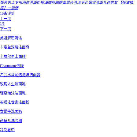
极男男士专用海盐洗面奶控油祛痘除螨去黑头清洁毛孔保湿洁面乳送男友 【控油祛
痘】一瓶装
16条评价
上一页
1/1
下一页
美肌解密清洁
卡姿兰深层洁面皂
卡尼尔男士面膜
Charmzone面膜
希芸水漾沁透泡沫洁面膏
玫瑰人生洁面乳
瑾泉泡沫洁面乳
买膜法世家洁面粉
女蜗牛洗面奶
萌黛儿洗脸刷
冷制皂中