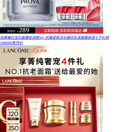
珀莱雅红宝石面霜轻润款50g 抗皱紧致淡化细纹乳液面霜保湿七夕礼物
1000000条评价