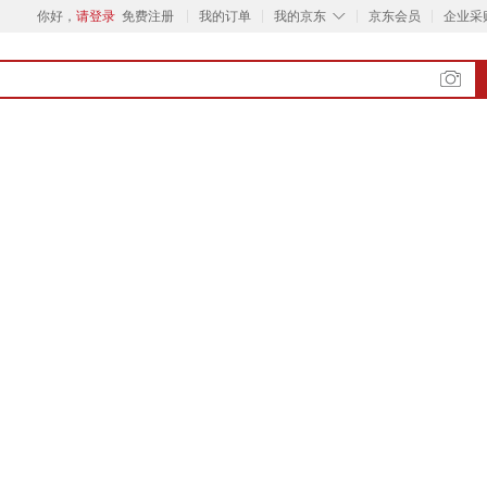
◇
你好，
请登录
免费注册
我的订单
我的京东
京东会员
企业采