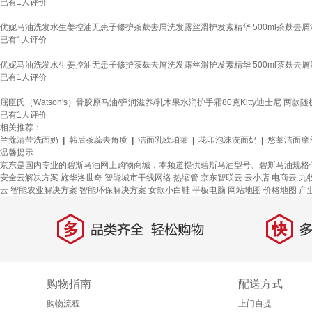
已有
1
人评价
优妮马油洗发水生姜控油无患子修护茶麸去屑洗发露丝滑护发素精华 500ml茶麸去屑
已有
1
人评价
优妮马油洗发水生姜控油无患子修护茶麸去屑洗发露丝滑护发素精华 500ml茶麸去屑
已有
1
人评价
屈臣氏（Watson's）骨胶原马油/弹润滋养/乳木果水润护手霜80克Kitty迪士尼 两款
已有
1
人评价
相关推荐：
兰蔻清莹洗面奶
|
韩后茶蕊去角质
|
洁面乳欧珀莱
|
花印泡沫洗面奶
|
悠莱洁面摩
温馨提示
京东是国内专业的碧斯马油网上购物商城，本频道提供碧斯马油型号、碧斯马油规格
安全云解决方案
施华洛世奇
智能城市干线网络
热缩管
京东智联云
云小店
电商云
九
云
智能农业解决方案
智能环保解决方案
女款小白鞋
平板电脑
网站地图
价格地图
产
多
快
品类齐全，轻松购物
多仓
购物指南
配送方式
购物流程
上门自提