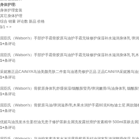
身体护理:
身体护理套装
其它身体护理
综合
销量
评论数
新品
价格
1
/
1
<
>
屈臣氏（Watson's）手部护手霜骨胶原马油护手霜无味修护保湿补水滋润身体乳 弹
1+
条评论
屈臣氏（Watson's）手部护手霜骨胶原马油护手霜无味修护保湿补水滋润身体乳 乳
1+
条评论
采妮雅正品CAiNiYA马油美颜亮肤二件套马油透亮修护正品 正品CAiNiYA采妮雅
1+
条评论
屈臣氏（Watson's）骨胶原身体乳舒缓保湿/烟酰胺莹亮/弹润嫩滑/马油身体乳 烟酰胺
1+
条评论
屈臣氏（Watson's）骨胶原马油/弹润滋养/乳木果水润护手霜80克Kitty迪士尼 两款
1+
条评论
优妮马油洗发水生姜控油无患子修护茶麸去屑洗发露丝滑护发素精华 500ml茶麸去屑
1+
条评论
屈臣氏（Watson's）马油护发素洗发水沐浴露骨胶原无硅油润发乳滋润顺滑保湿 马油沐