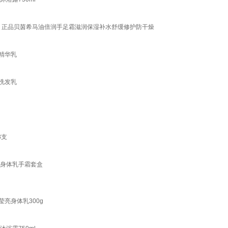
0g 正品贝茵希马油倍润手足霜滋润保湿补水舒缓修护防干燥
精华乳
洗发乳
3支
润身体乳手霜套盒
莹亮身体乳300g