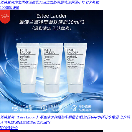
雅诗兰黛净莹柔肤洁面乳30ml洗面奶深层清洁保湿小样七夕礼物
10000条评价
雅诗兰黛（Estee Lauder）原生液小棕瓶精华眼霜 护肤旅行装中小样补水保湿 七夕情
人节礼物 雅诗兰黛洁面乳30ml*3
5000条评价