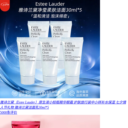
雅诗兰黛（Estee Lauder）原生液小棕瓶精华眼霜 护肤旅行装中小样补水保湿 七夕情
人节礼物 雅诗兰黛洁面乳30ml*5
5000条评价