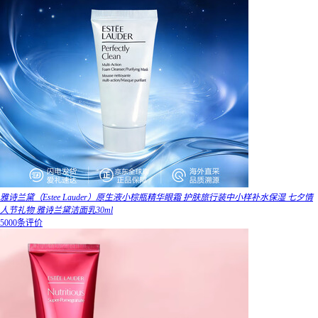
雅诗兰黛（Estee Lauder）原生液小棕瓶精华眼霜 护肤旅行装中小样补水保湿 七夕情
人节礼物 雅诗兰黛洁面乳30ml
5000条评价