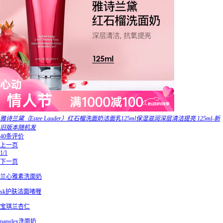
雅诗兰黛（Estee Lauder）红石榴洗面奶洁面乳125ml保湿滋润深层清洁提亮 125ml-新
旧版本随机发
40条评价
上一页
1/1
下一页
兰心雅素洗面奶
sk护肤洁面啫喱
宝琪兰杏仁
papulex洗面奶