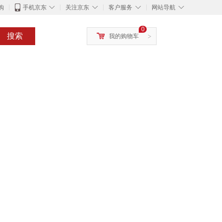
◇
◇
◇
◇
购
手机京东
关注京东
客户服务
网站导航
0
搜索
我的购物车
>