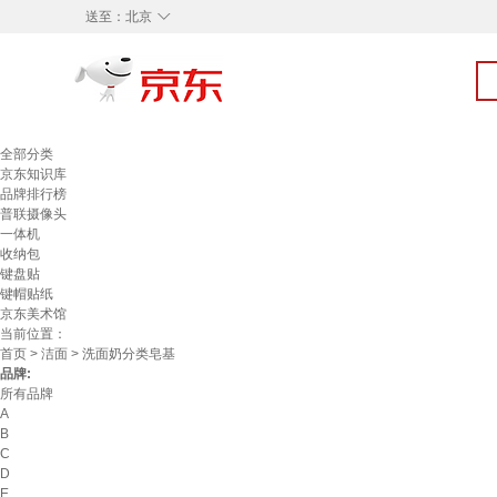
◇
送至：
北京
全部分类
京东知识库
品牌排行榜
普联摄像头
一体机
收纳包
键盘贴
键帽贴纸
京东美术馆
当前位置：
首页
>
洁面
> 洗面奶分类皂基
品牌:
所有品牌
A
B
C
D
E