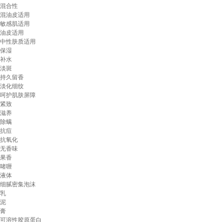
混合性
混油皮适用
敏感肌适用
油皮适用
中性肤质适用
保湿
补水
淡斑
持久留香
淡化细纹
呵护肌肤屏障
紧致
滋养
除螨
抗痘
抗氧化
无香味
果香
啫喱
液体
细腻密集泡沫
乳
泥
膏
可溶性胶原蛋白