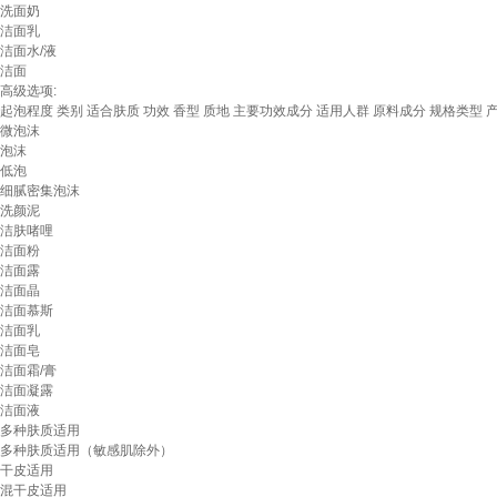
洗面奶
洁面乳
洁面水/液
洁面
高级选项:
起泡程度
类别
适合肤质
功效
香型
质地
主要功效成分
适用人群
原料成分
规格类型
微泡沫
泡沫
低泡
细腻密集泡沫
洗颜泥
洁肤啫哩
洁面粉
洁面露
洁面晶
洁面慕斯
洁面乳
洁面皂
洁面霜/膏
洁面凝露
洁面液
多种肤质适用
多种肤质适用（敏感肌除外）
干皮适用
混干皮适用