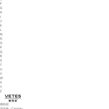
F
G
H
I
J
K
L
M
N
O
P
Q
R
S
T
U
V
W
X
Y
Z
维特丝
适乐肤（CeraVe）