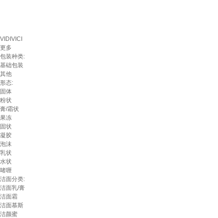
VIDIVICI
更多
包装种类:
基础包装
其他
形态:
固体
粉状
膏/霜状
果冻
固状
凝胶
泡沫
乳状
水状
啫喱
洁面分类:
洁面乳/膏
洁面霜
洁面慕斯
洁颜蜜