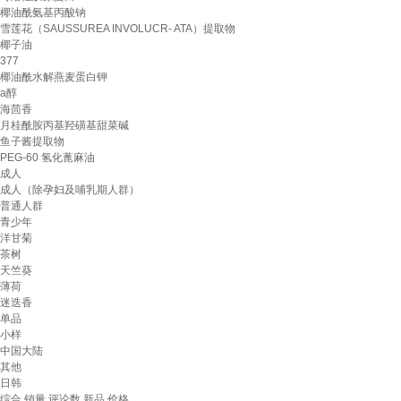
椰油酰氨基丙酸钠
雪莲花（SAUSSUREA INVOLUCR- ATA）提取物
椰子油
377
椰油酰水解燕麦蛋白钾
a醇
海茴香
月桂酰胺丙基羟磺基甜菜碱
鱼子酱提取物
PEG-60 氢化蓖麻油
成人
成人（除孕妇及哺乳期人群）
普通人群
青少年
洋甘菊
茶树
天竺葵
薄荷
迷迭香
单品
小样
中国大陆
其他
日韩
综合
销量
评论数
新品
价格