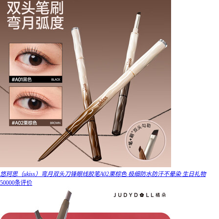
悠珂思（ukiss）弯月双头刀锋眼线胶笔A02栗棕色 极细防水防汗不晕染 生日礼物
50000条评价