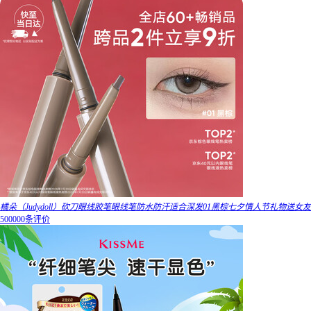
橘朵（Judydoll）砍刀眼线胶笔眼线笔防水防汗适合深发01黑棕七夕情人节礼物送女友
500000条评价