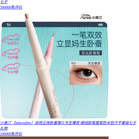
七夕
500000条评价
小奥汀（littleondine）双效立体卧蚕笔01天生裸杏 眼线胶笔眉笔防水防汗不晕染七夕
礼物
200000条评价