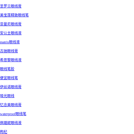
圣罗兰眼线膏
美宝莲精致眼线笔
亚曼尼眼线膏
安公主眼线液
matrix眼线液
古驰眼线膏
希思黎眼线液
眼线笔胶
便宜眼线笔
伊丝诺眼线膏
哑光眼线
忆念美眼线膏
waterproof眼线笔
佩璐妮眼线液
枸杞