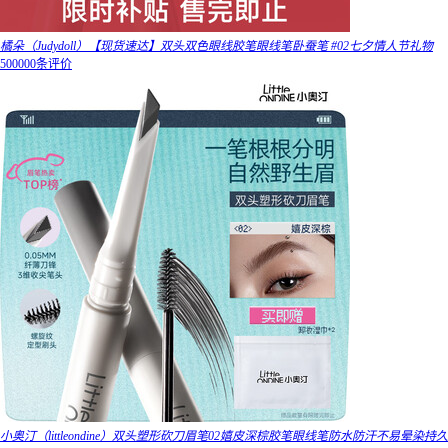
橘朵（Judydoll）【现货速达】双头双色眼线胶笔眼线笔卧蚕笔 #02七夕情人节礼物
500000条评价
小奥汀（littleondine）双头塑形砍刀眉笔02嬉皮深棕胶笔眼线笔防水防汗不易晕染持久