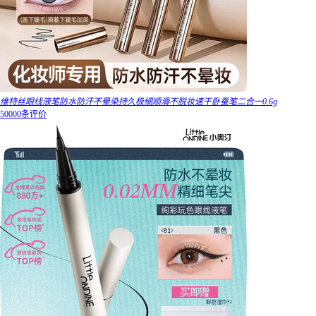
维特丝眼线液笔防水防汗不晕染持久极细顺滑不脱妆速干卧蚕笔二合一0.6g
50000条评价