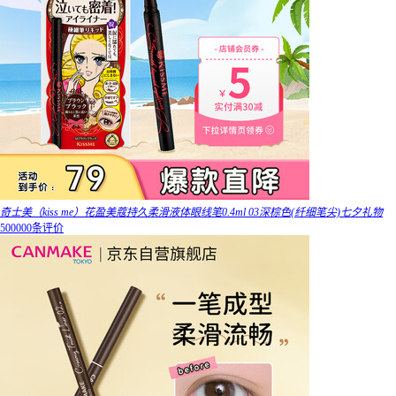
奇士美（kiss me）花盈美蔻持久柔滑液体眼线笔0.4ml 03深棕色(纤细笔尖)七夕礼物
500000条评价