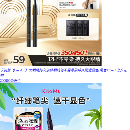
卡姿兰（Carslan）大眼睛持久液体眼线笔不易晕染持久顺滑显色(黑色)0.5ml 七夕礼
物
200000条评价