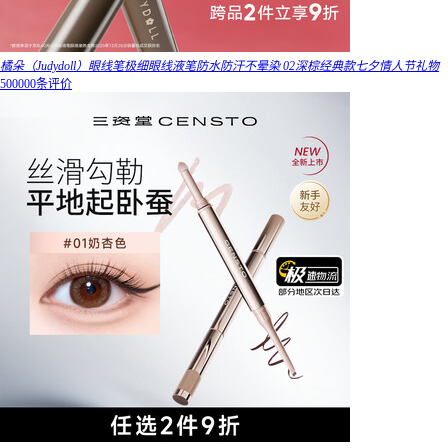
橘朵（Judydoll）眼线笔极细眼线液笔防水防汗不晕染 02深棕经典款七夕情人节礼物
500000条评价