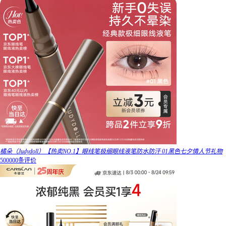
橘朵（Judydoll）【热卖NO.1】眼线笔极细眼线液笔防水防汗 01黑色七夕情人节礼物
500000条评价