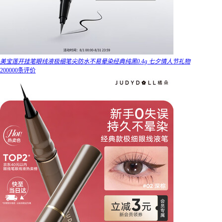
美宝莲开挂笔眼线液极细笔尖防水不易晕染经典纯黑0.4g 七夕情人节礼物
200000条评价