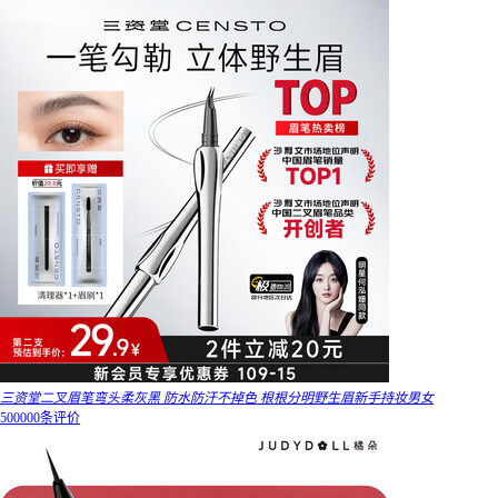
三资堂二叉眉笔弯头柔灰黑 防水防汗不掉色 根根分明野生眉新手持妆男女
500000条评价