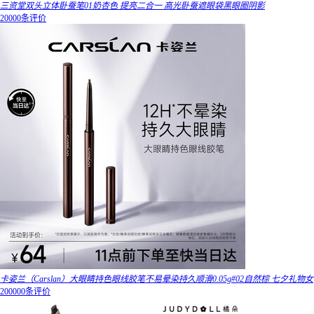
三资堂双头立体卧蚕笔01奶杏色 提亮二合一 高光卧蚕遮眼袋黑眼圈阴影
20000条评价
卡姿兰（Carslan）大眼睛持色眼线胶笔不易晕染持久顺滑0.05g#02自然棕 七夕礼物女
200000条评价