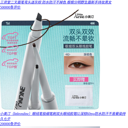
三资堂二叉眉笔弯头迷灰棕 防水防汗不掉色 根根分明野生眉新手持妆男女
500000条评价
小奥汀（littleondine）眼线笔极细笔刷双头眼线胶笔02深棕60mg防水防汗不易晕染持
久七夕
200000条评价