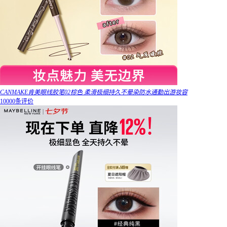
CANMAKE肯美眼线胶笔02棕色 柔滑极细持久不晕染防水通勤出游妆容
10000条评价