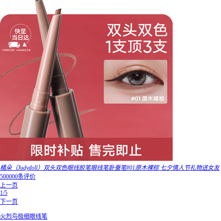
橘朵（Judydoll）双头双色眼线胶笔眼线笔卧蚕笔#01原木裸棕 七夕情人节礼物送女友
500000条评价
上一页
1/5
下一页
火烈鸟极细眼线笔