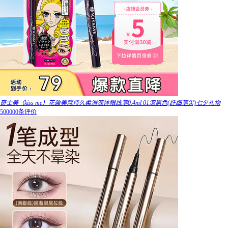
奇士美（kiss me）花盈美蔻持久柔滑液体眼线笔0.4ml 01漆黑色(纤细笔尖)七夕礼物
500000条评价