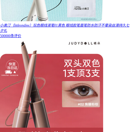
小奥汀（littleondine）玩色眼线液笔01黑色 眼线胶笔眉笔防水防汗不晕染丝滑持久七
夕礼
500000条评价