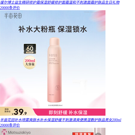
瑷尔博士益生精研修护霜保湿舒缓修护面霜温和不刺激面霜护肤品生日礼物
20000条评价
半亩花田补水喷雾爽肤水补水保湿舒缓不刺激清爽便携湿敷护肤品男女200ml
20000条评价