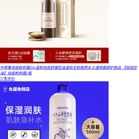
中草集祛痘粉刺霜20g温和祛痘舒缓控油温和无刺激男女士通用面部护肤品 【祛痘控
油】祛痘粉刺霜1瓶
57条评价