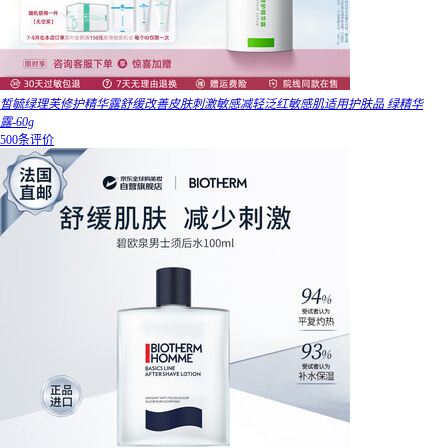
皙毓绿理芙修护精华露舒缓改善皮肤刺激敏感减轻泛红敏感肌适用护肤品 绿精华
露-60g
500条评价