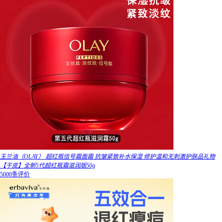
玉兰油（OLAY） 超红瓶信号霜面霜 抗皱紧致补水保湿 修护温和无刺激护肤品礼物
【干皮】全新5代超红瓶霜滋润版50g
5000条评价