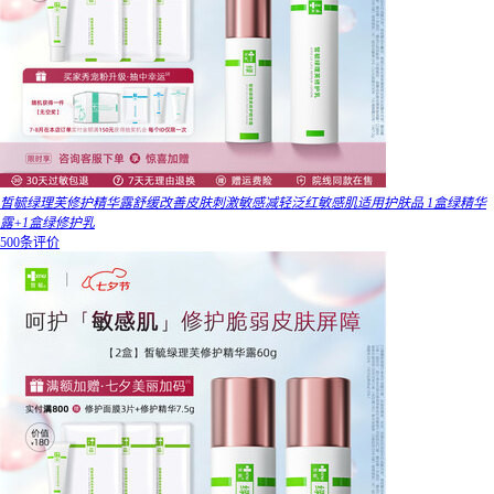
皙毓绿理芙修护精华露舒缓改善皮肤刺激敏感减轻泛红敏感肌适用护肤品 1盒绿精华
露+1盒绿修护乳
500条评价