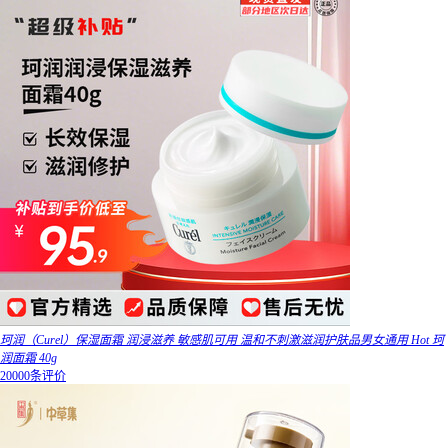
珂润（Curel）保湿面霜 润浸滋养 敏感肌可用 温和不刺激滋润护肤品男女通用 Hot 珂
润面霜 40g
20000条评价