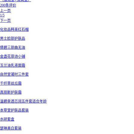
（滋润型+清爽型）
200条评价
上一页
1/5
下一页
化妆品韩束红石榴
男士脸部护肤品
倩碧三部曲无油
金盏花菲诗小铺
玉兰油乳液面霜
自然堂凝时三件套
千纤草丝瓜霜
真丽斯护肤霜
温碧泉透芯润五件套适合年龄
本草堂护肤品套装
水研套盒
瑟琳美白套装