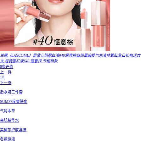
兰蔻（LANCOME）是我心情腮红液#40惬意棕自然晕染提气色液体腮红生日礼物送女
友 是我腮红液#40 惬意棕 专柜新款
0条评价
上一页
1/1
下一页
后水妍三件套
SUM37度爽肤水
气韵本草
瓷肌精华水
美黛尔护肤套装
名蔻原液