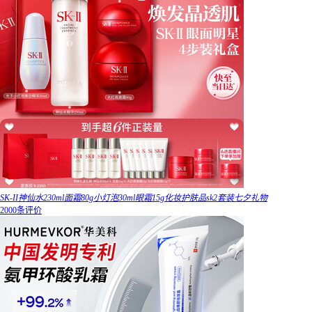
SK-II神仙水230ml面霜80g小灯泡30ml眼霜15g化妆护肤品sk2套装七夕礼物
2000条评价