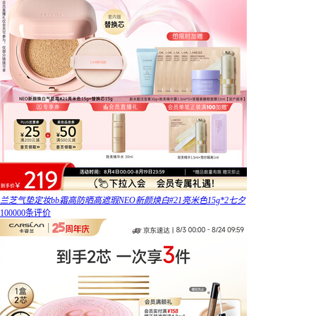
兰芝气垫定妆bb霜高防晒高遮瑕NEO新颜焕白#21亮米色15g*2七夕
100000条评价