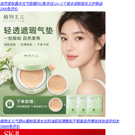
自然堂松露水光气垫霜N02象牙白12g×2个装水润粉底女士护肤品
2000条评价
植物主义气垫bb霜粉底液水光奶油肌轻薄敷贴不假面自然裸妆持妆适孕妇女
50000条评价