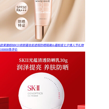
欧莱雅粉BB#20修颜霜妆前遮瑕防晒隔离bb霜粉底七夕情人节礼物
100000条评价