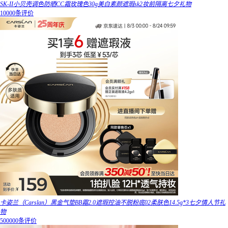
SK-II小贝壳调色防晒CC霜玫瑰色30g美白素颜遮瑕sk2妆前隔离七夕礼物
10000条评价
卡姿兰（Carslan）黑金气垫BB霜2.0遮瑕控油不脱粉底02柔肤色14.5g*3七夕情人节礼
物
500000条评价