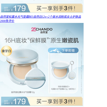
自然堂松露水光气垫霜B03自然白12g×2个装水润粉底女士护肤品
2000条评价