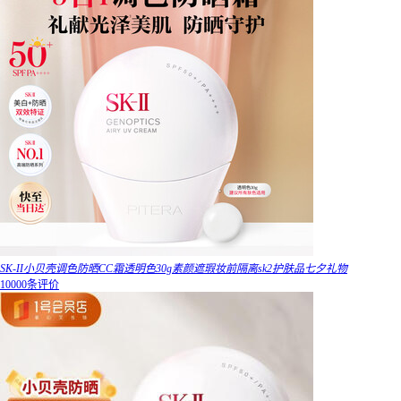
SK-II小贝壳调色防晒CC霜透明色30g素颜遮瑕妆前隔离sk2护肤品七夕礼物
10000条评价