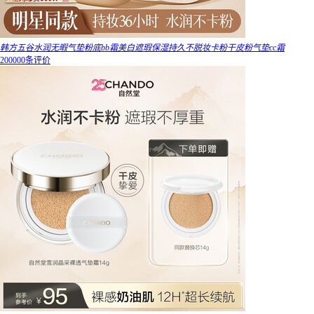
韩方五谷水润无暇气垫粉底bb霜美白遮瑕保湿持久不脱妆卡粉干皮粉气垫cc霜
200000条评价