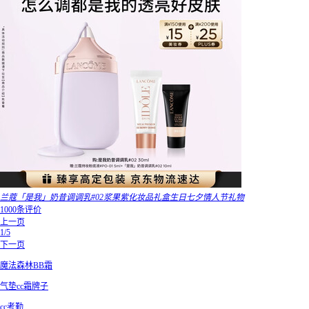
兰蔻「是我」奶昔调调乳#02浆果紫化妆品礼盒生日七夕情人节礼物
1000条评价
上一页
1/5
下一页
魔法森林BB霜
气垫cc霜牌子
cc考勤