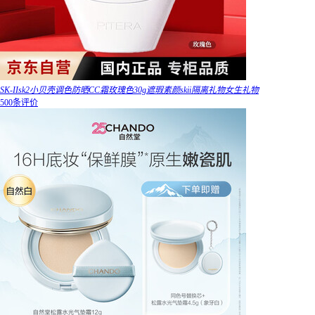
SK-IIsk2小贝壳调色防晒CC霜玫瑰色30g遮瑕素颜skii隔离礼物女生礼物
500条评价