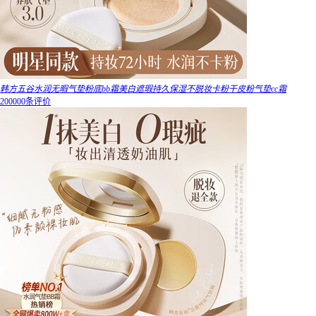
韩方五谷水润无暇气垫粉底bb霜美白遮瑕持久保湿不脱妆卡粉干皮粉气垫cc霜
200000条评价