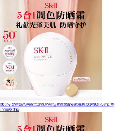
SK-II小贝壳调色防晒CC霜自然色30g素颜遮瑕妆前隔离sk2护肤品七夕礼物
10000条评价