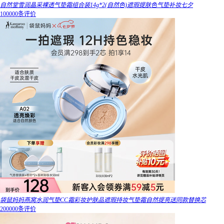
自然堂雪润晶采裸透气垫霜组合装14g*2(自然色)遮瑕提肤色气垫补妆七夕
100000条评价
袋鼠妈妈燕窝水润气垫CC霜彩妆护肤品遮瑕持妆气垫霜自然提亮送同款替换芯
200000条评价