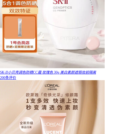
SK-II小贝壳调色防晒CC霜 玫瑰色 30g 美白素颜遮瑕妆前隔离
200条评价