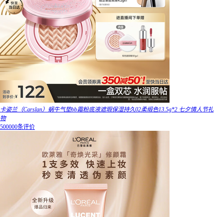
卡姿兰（Carslan）蜗牛气垫bb霜粉底液遮瑕保湿持久02柔缎色13.5g*2 七夕情人节礼
物
500000条评价