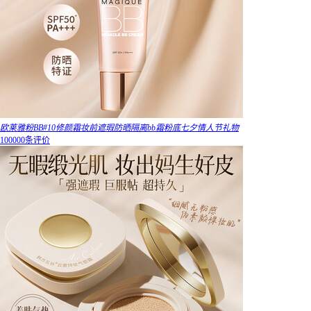
欧莱雅粉BB#10修颜霜妆前遮瑕防晒隔离bb霜粉底七夕情人节礼物
100000条评价