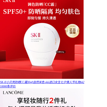
SK-II小贝壳防晒CC霜30g#自然米色 skii进口女生七夕情人节礼物sk2
10000条评价