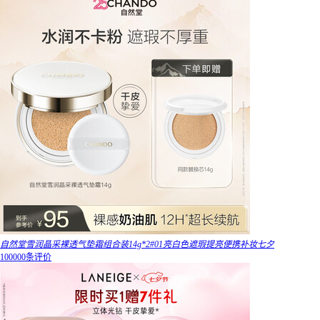
自然堂雪润晶采裸透气垫霜组合装14g*2#01亮白色遮瑕提亮便携补妆七夕
100000条评价