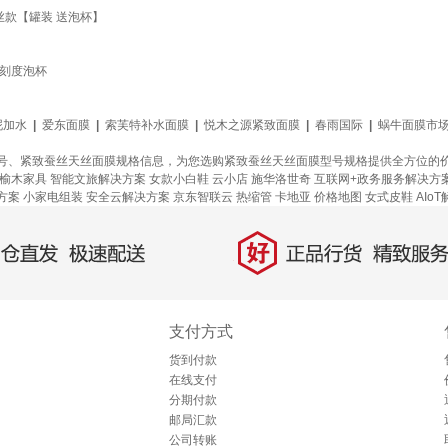
丝款【罐装 送泡杯】
+刻度泡杯
泥加水
|
爱东面膜
|
索芙特补水面膜
|
悦木之源紧致面膜
|
春雨国际
|
蜗牛面膜市
号、紧致蚕丝天丝面膜规格信息，为您选购紧致蚕丝天丝面膜型号规格提供全方位的
榆木家具
智能文旅解决方案
女款小白鞋
云小店
施华洛世奇
互联网+政务服务解决方
方案
小家电组装
安全云解决方案
京东智联云
热缩管
卡地亚
价格地图
女式皮鞋
AIo
好
直发，极速配送
正品行货，精致服务
支付方式
货到付款
在线支付
分期付款
邮局汇款
公司转账