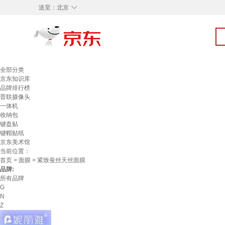
◇
送至：
北京
全部分类
京东知识库
品牌排行榜
普联摄像头
一体机
收纳包
键盘贴
键帽贴纸
京东美术馆
当前位置：
首页
>
面膜
> 紧致蚕丝天丝面膜
品牌:
所有品牌
G
N
Z