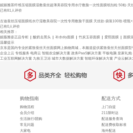
妮丽雅茶纤维压缩面膜湿敷蚕丝超薄美容院专用水疗敷脸一次性面膜纸扣粒 50粒-天
已有
81
人评价
古迪蚕丝压缩面膜纸水疗湿敷美容院一次性专用敷脸干面膜 天丝款-袋装100玫-喷瓶
已有
0
人评价
相关推荐：
妮薇雅姿正品专柜
|
酸奶去黑头
|
补水diy面膜
|
竹炭玉容面膜
|
爱熙面膜
|
面膜
温馨提示
京东是国内专业的紧致蚕丝天丝面膜网上购物商城，本频道提供紧致蚕丝天丝面膜型
企业上云
专线服务
电商云
智能农业解决方案
政务PaaS解决方案
平板电脑
皇家礼炮
工业互联网解决方案
九牧王卫浴
城市大数据解决方案
智能环保解决方案
产业云解决
多
快
品类齐全，轻松购物
多仓
购物指南
配送方式
购物流程
上门自提
会员介绍
211限时达
生活旅行/团购
配送服务查询
常见问题
配送费收取标准
大家电
海外配送