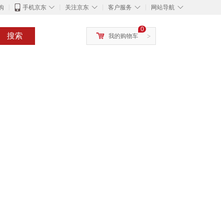
◇
◇
◇
◇
购
手机京东
关注京东
客户服务
网站导航
0
搜索
我的购物车
>