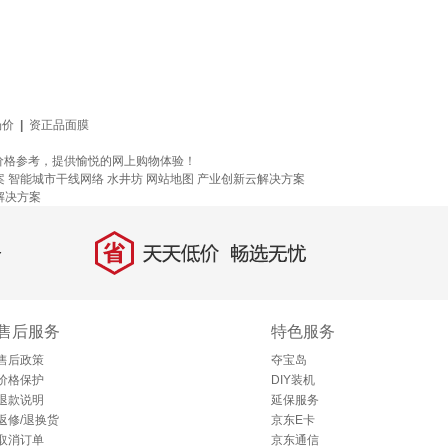
场价
|
资正品面膜
价格参考，提供愉悦的网上购物体验！
案
智能城市干线网络
水井坊
网站地图
产业创新云解决方案
T解决方案
省
天天低价，畅选无忧
售后服务
特色服务
售后政策
夺宝岛
价格保护
DIY装机
退款说明
延保服务
返修/退换货
京东E卡
取消订单
京东通信