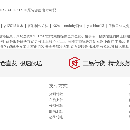
410 SL410K SL510原装键盘 官方标配
|
ysl2018香水
|
唇彩制作方法
|
r32s
|
maluby口红
|
yslshine13
|
保湿口红去角
0 mac规格信息，为您选购sl410 mac型号规格提供全方位的价格参考，提供愉悦的网上购
联网+政务服务解决方案
九牧王卫浴
企业上云
智能文旅解决方案
女款小白鞋
电商云
专
务PaaS解决方案
小家电组装
安全云解决方案
京东智联云
卡地亚
价格地图
榆木家具
好
直发，极速配送
正品行货，精致服务
支付方式
货到付款
在线支付
分期付款
邮局汇款
公司转账