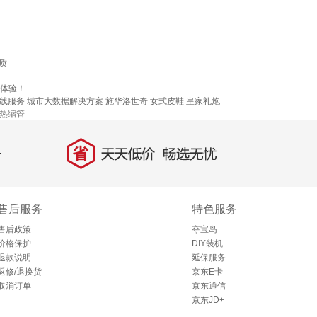
质
物体验！
线服务
城市大数据解决方案
施华洛世奇
女式皮鞋
皇家礼炮
热缩管
省
天天低价，畅选无忧
售后服务
特色服务
售后政策
夺宝岛
价格保护
DIY装机
退款说明
延保服务
返修/退换货
京东E卡
取消订单
京东通信
京东JD+