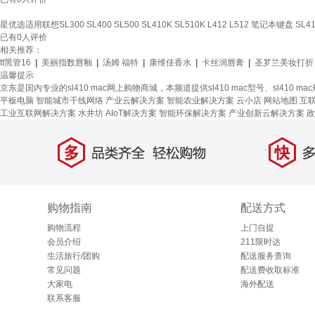
星优选适用联想SL300 SL400 SL500 SL410K SL510K L412 L512 笔记本键盘 SL
已有
0
人评价
相关推荐：
tf黑管16
|
美丽指数唇釉
|
汤姆 福特
|
康维佳香水
|
卡丝润唇膏
|
圣罗兰美妆打折
温馨提示
京东是国内专业的sl410 mac网上购物商城，本频道提供sl410 mac型号、sl41
平板电脑
智能城市干线网络
产业云解决方案
智能农业解决方案
云小店
网站地图
互
工业互联网解决方案
水井坊
AIoT解决方案
智能环保解决方案
产业创新云解决方案
政
多
快
品类齐全，轻松购物
多仓
购物指南
配送方式
购物流程
上门自提
会员介绍
211限时达
生活旅行/团购
配送服务查询
常见问题
配送费收取标准
大家电
海外配送
联系客服