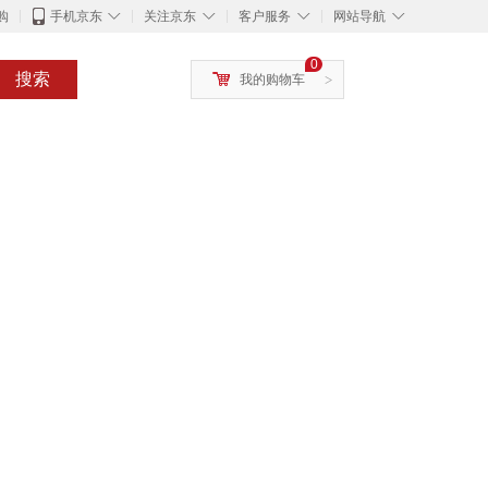
◇
◇
◇
◇
购
手机京东
关注京东
客户服务
网站导航
0
搜索
我的购物车
>