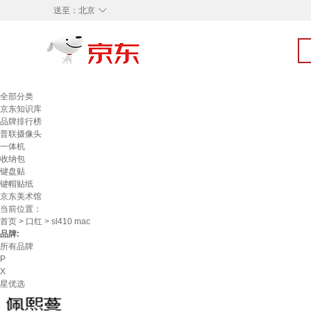
◇
送至：
北京
全部分类
京东知识库
品牌排行榜
普联摄像头
一体机
收纳包
键盘贴
键帽贴纸
京东美术馆
当前位置：
首页
>
口红
> sl410 mac
品牌:
所有品牌
P
X
星优选