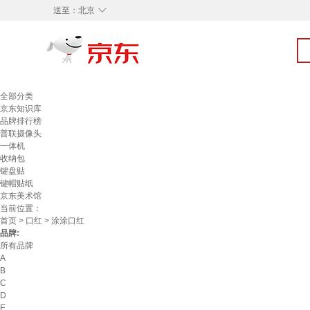
◇
送至：
北京
全部分类
京东知识库
品牌排行榜
普联摄像头
一体机
收纳包
键盘贴
键帽贴纸
京东美术馆
当前位置：
首页
>
口红
> 涂涂口红
品牌:
所有品牌
A
B
C
D
E