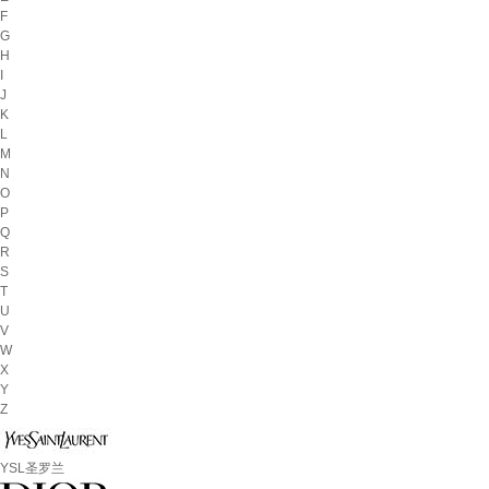
F
G
H
I
J
K
L
M
N
O
P
Q
R
S
T
U
V
W
X
Y
Z
YSL圣罗兰