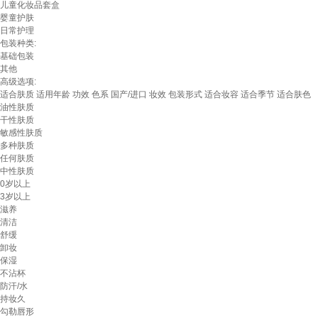
儿童化妆品套盒
婴童护肤
日常护理
包装种类:
基础包装
其他
高级选项:
适合肤质
适用年龄
功效
色系
国产/进口
妆效
包装形式
适合妆容
适合季节
适合肤色
油性肤质
干性肤质
敏感性肤质
多种肤质
任何肤质
中性肤质
0岁以上
3岁以上
滋养
清洁
舒缓
卸妆
保湿
不沾杯
防汗/水
持妆久
勾勒唇形