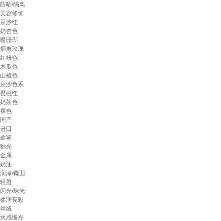
防晒/隔离
美容修饰
豆沙红
奶杏色
暖珊瑚
烟熏玫瑰
红粉色
木瓜色
山楂色
豆沙色系
樱桃红
奶茶色
裸色
国产
进口
柔雾
釉光
金属
奶油
润泽/镜面
轻盈
闪光/珠光
柔润亮彩
丝绒
水感缎光