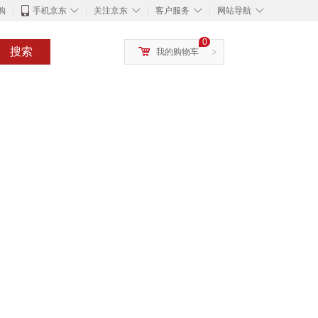
◇
◇
◇
◇
购
手机京东
关注京东
客户服务
网站导航
0
搜索
我的购物车
>