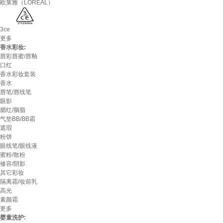
欧莱雅（LOREAL）
3ce
更多
香水彩妆:
唇彩唇蜜/唇釉
口红
香水彩妆套装
香水
唇笔/唇线笔
眼影
腮红/胭脂
气垫BB/BB霜
遮瑕
粉饼
眼线笔/眼线液
蜜粉/散粉
修容/阴影
其它彩妆
隔离霜/妆前乳
高光
素颜霜
更多
婴童洗护: