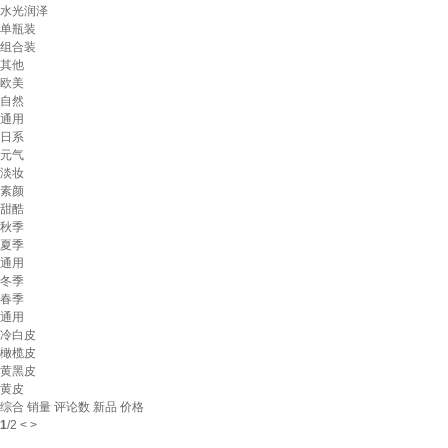
水光润泽
单瓶装
组合装
其他
欧美
自然
通用
日系
元气
淡妆
素颜
甜酷
秋季
夏季
通用
冬季
春季
通用
冷白皮
橄榄皮
黄黑皮
黄皮
综合
销量
评论数
新品
价格
1
/
2
<
>