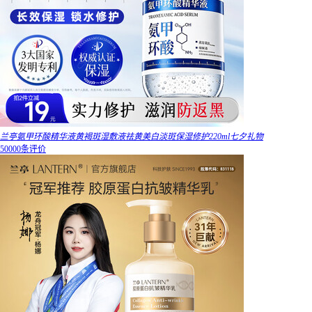
兰亭氨甲环酸精华液黄褐斑湿敷液祛黄美白淡斑保湿修护220ml七夕礼物
50000条评价