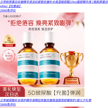
兰亭胶原蛋白抗皱精华液淡纹紧致抗皱补水保湿玻尿酸220ml面部精华液 2瓶胶原蛋白
440ml【优惠装】
20000条评价
兰亭玻尿酸补水修护精华液晒后修复抗皱保湿提亮舒缓修护2瓶七夕礼物
50000条评价