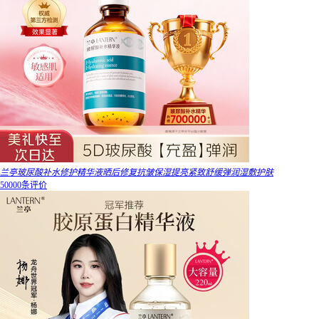
兰亭玻尿酸补水修护精华液晒后修复抗皱保湿提亮紧致舒缓弹润湿敷护肤
50000条评价