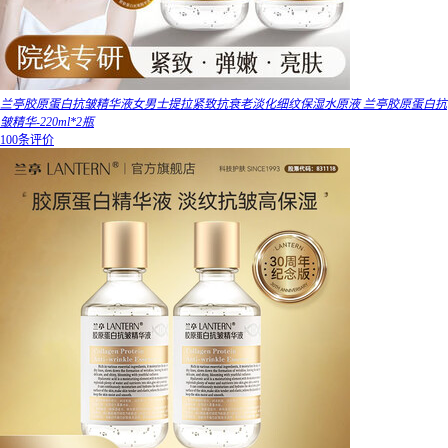
兰亭胶原蛋白抗皱精华液女男士提拉紧致抗衰老淡化细纹保湿水原液 兰亭胶原蛋白抗
皱精华-220ml*2瓶
100条评价