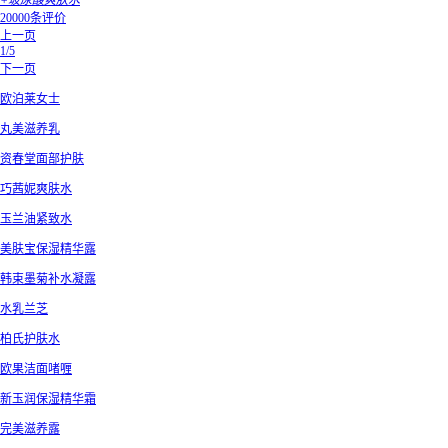
+玻尿酸爽肤水
20000条评价
上一页
1/5
下一页
欧泊莱女士
丸美滋养乳
资春堂面部护肤
巧茜妮爽肤水
玉兰油紧致水
美肤宝保湿精华露
韩束墨菊补水凝露
水乳兰芝
柏氏护肤水
欧果洁面啫喱
新玉润保湿精华霜
完美滋养露