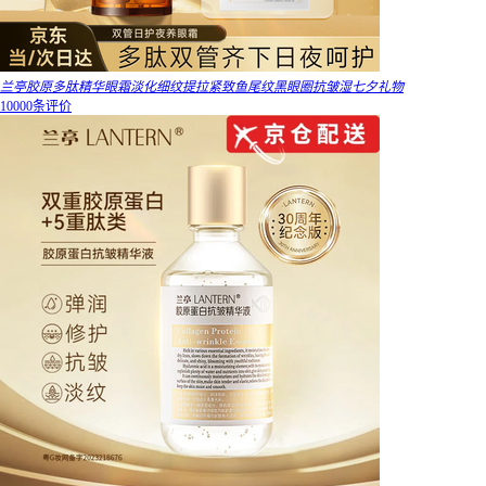
兰亭胶原多肽精华眼霜淡化细纹提拉紧致鱼尾纹黑眼圈抗皱湿七夕礼物
10000条评价