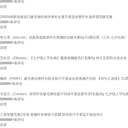
200000+
条评论
自营
ZHENMI新加坡进口睫毛增长精华液长生液不晕染浓密纤长滋养眉毛睫毛膏
1000+
条评论
自营
奇士美（kiss me）花盈美蔻精湛纤长卷翘防水睫毛膏6g 01曜石黑（三代 七夕礼物）
200000+
条评论
自营
艾杜莎（Ettusais）【七夕情人节礼物】魔束卷翘睫毛打底膏6g 持久定型防水送女友
200000+
条评论
自营
佩冉（PIARA）睫毛膏浓密纤长防水防汗不晕染自然卷翘不结块 【90%人选择】01
20000+
条评论
卡姿兰（Carslan）轻羽纤长睫毛膏轻盈不结块不晕染新手(纤长版)8g 七夕情人节礼
500000+
条评论
自营
三资堂睫毛膏2支装 卷翘纤长钢管小蛮腰 防水防汗不晕染不脱妆持久
500000+
条评论
自营