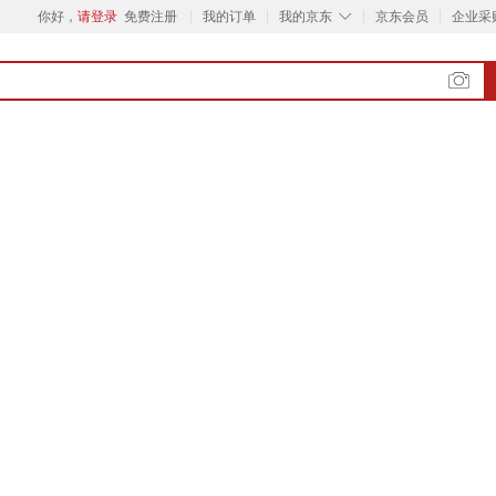
◇
你好，
请登录
免费注册
我的订单
我的京东
京东会员
企业采