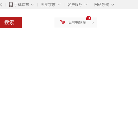
◇
◇
◇
◇
购
手机京东
关注京东
客户服务
网站导航
0
搜索
我的购物车
>