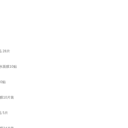
 28片
水面膜10贴
0贴
膜10片装
 5片