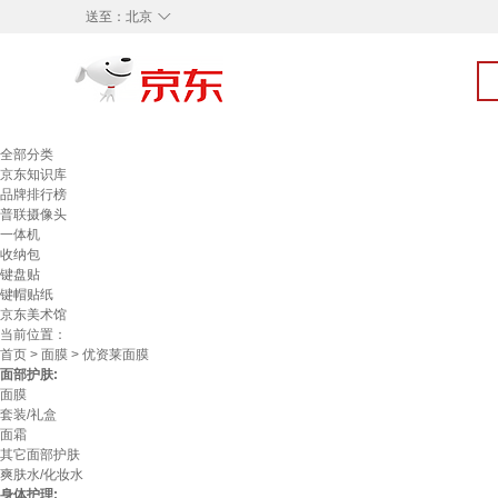
◇
送至：
北京
全部分类
京东知识库
品牌排行榜
普联摄像头
一体机
收纳包
键盘贴
键帽贴纸
京东美术馆
当前位置：
首页
>
面膜
> 优资莱面膜
面部护肤:
面膜
套装/礼盒
面霜
其它面部护肤
爽肤水/化妆水
身体护理: