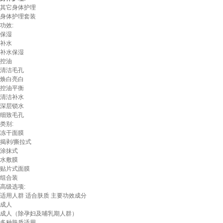
其它身体护理
身体护理套装
功效:
保湿
补水
补水保湿
控油
清洁毛孔
焕白亮白
控油平衡
清洁补水
深层锁水
细致毛孔
类别:
冻干面膜
揭剥/撕拉式
涂抹式
水敷膜
贴片式面膜
组合装
高级选项:
适用人群
适合肤质
主要功效成分
成人
成人（除孕妇及哺乳期人群）
多种肤质适用