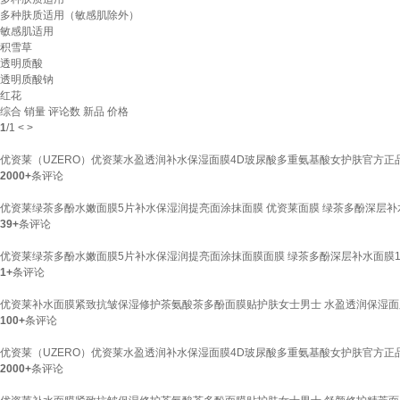
多种肤质适用（敏感肌除外）
敏感肌适用
积雪草
透明质酸
透明质酸钠
红花
综合
销量
评论数
新品
价格
1
/
1
<
>
优资莱（UZERO）优资莱水盈透润补水保湿面膜4D玻尿酸多重氨基酸女护肤官方正品
2000+
条评论
优资莱绿茶多酚水嫩面膜5片补水保湿润提亮面涂抹面膜 优资莱面膜 绿茶多酚深层补
39+
条评论
优资莱绿茶多酚水嫩面膜5片补水保湿润提亮面涂抹面膜面膜 绿茶多酚深层补水面膜1
1+
条评论
优资莱补水面膜紧致抗皱保湿修护茶氨酸茶多酚面膜贴护肤女士男士 水盈透润保湿面
100+
条评论
优资莱（UZERO）优资莱水盈透润补水保湿面膜4D玻尿酸多重氨基酸女护肤官方正品
2000+
条评论