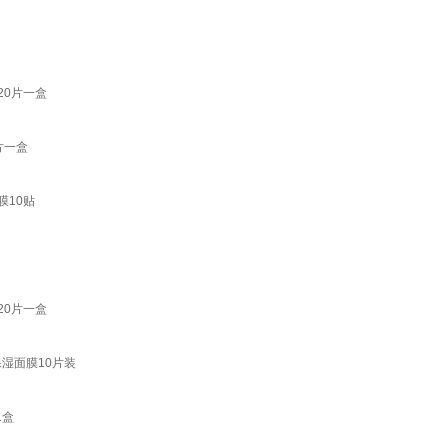
20片一盒
片一盒
膜10贴
20片一盒
湿面膜10片装
1盒