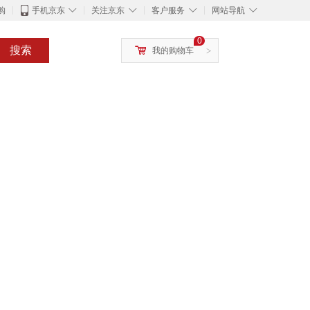
◇
◇
◇
◇
购
手机京东
关注京东
客户服务
网站导航
0
搜索
我的购物车
>