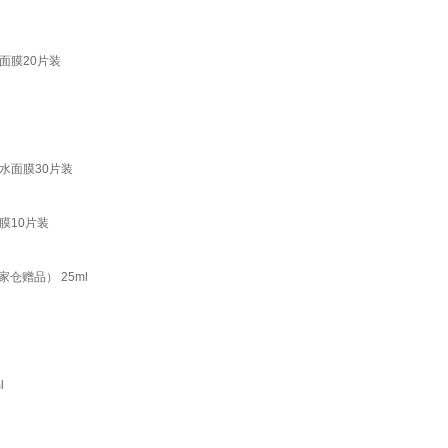
面膜20片装
水面膜30片装
膜10片装
仓赠品） 25ml
l