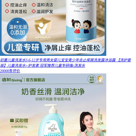
初蔓儿童洗发水3-6-12岁专用男女婴儿宝宝青少年去止痒屑洗发露沐浴露 【洗护套
装】儿童洗发水+护发素 冠军推荐儿童专研维c洗发水
20000条评价