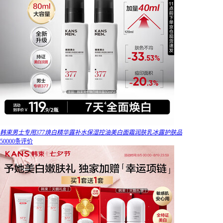
韩束男士专用377焕白精华露补水保湿控油美白面霜润肤乳冰露护肤品
50000条评价