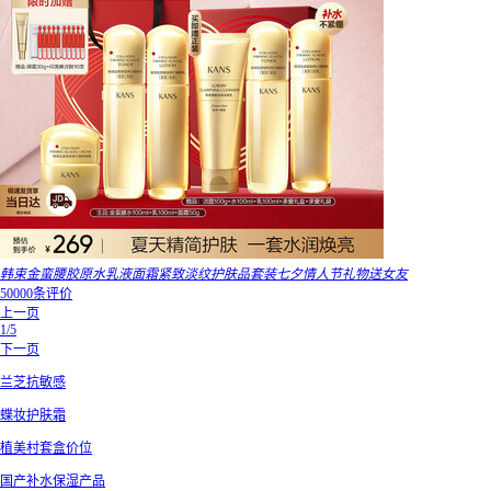
韩束金蛮腰胶原水乳液面霜紧致淡纹护肤品套装七夕情人节礼物送女友
50000条评价
上一页
1/5
下一页
兰芝抗敏感
蝶妆护肤霜
植美村套盒价位
国产补水保湿产品