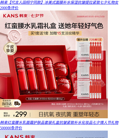
韩束【代言人田栩宁同款】冰美式面膜补水保湿抗皱提拉紧致七夕礼物女
2000条评价
韩束红蛮腰水乳面霜护肤品套装礼盒抗皱紧致补水化妆品七夕情人节礼物
500000条评价