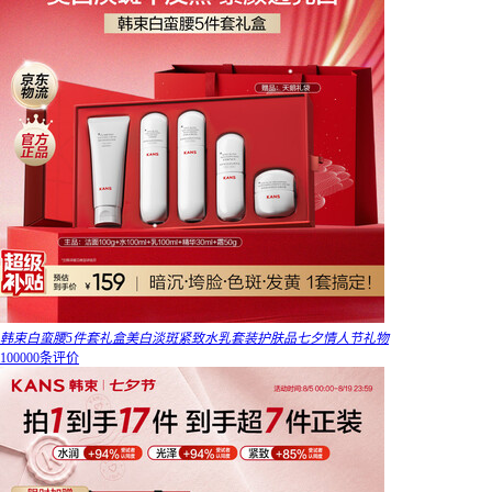
韩束白蛮腰5件套礼盒美白淡斑紧致水乳套装护肤品七夕情人节礼物
100000条评价