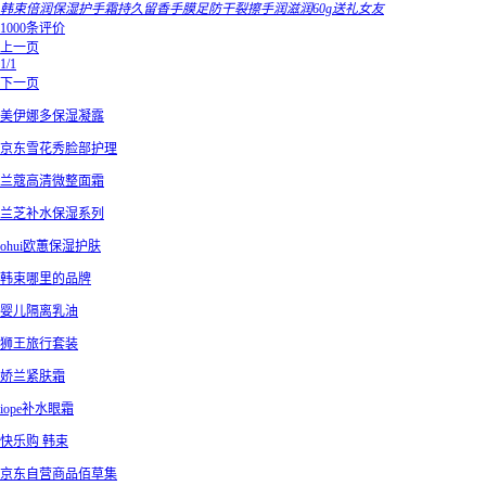
韩束倍润保湿护手霜持久留香手膜足防干裂擦手润滋润60g送礼女友
1000条评价
上一页
1/1
下一页
美伊娜多保湿凝露
京东雪花秀脸部护理
兰蔻高清微整面霜
兰芝补水保湿系列
ohui欧蕙保湿护肤
韩束哪里的品牌
婴儿隔离乳油
狮王旅行套装
娇兰紧肤霜
iope补水眼霜
快乐购 韩束
京东自营商品佰草集