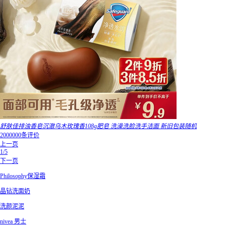
舒肤佳排浊香皂沉澈乌木玫瑰香108g肥皂 洗澡洗脸洗手洁面 新旧包装随机
2000000条评价
上一页
1/5
下一页
Philosophy保湿霜
晶钻洗面奶
洗颜泥泥
nivea 男士