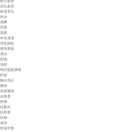
持久留香
去红血丝
收缩毛孔
补水
清爽
芳香
淡斑
补水保湿
淡化细纹
弹润美肌
清洁
控油
淡纹
呵护肌肤屏障
护发
焕白亮白
紧致
美容修饰
去角质
舒缓
抗氧化
抗初老
抗皱
滋润
控油平衡