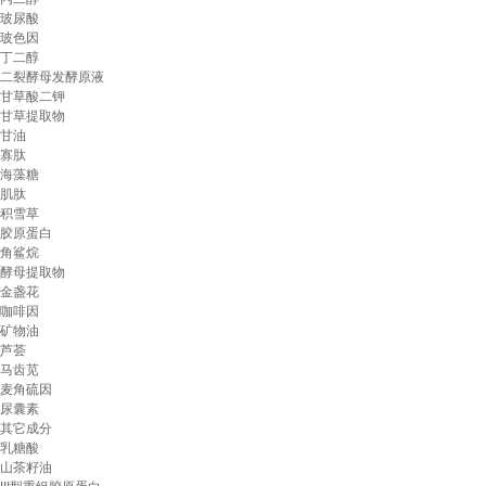
玻尿酸
玻色因
丁二醇
二裂酵母发酵原液
甘草酸二钾
甘草提取物
甘油
寡肽
海藻糖
肌肽
积雪草
胶原蛋白
角鲨烷
酵母提取物
金盏花
咖啡因
矿物油
芦荟
马齿苋
麦角硫因
尿囊素
其它成分
乳糖酸
山茶籽油