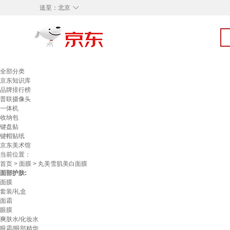
◇
送至：
北京
全部分类
京东知识库
品牌排行榜
普联摄像头
一体机
收纳包
键盘贴
键帽贴纸
京东美术馆
当前位置：
首页
>
面膜
> 丸美雪肌美白面膜
面部护肤:
面膜
套装/礼盒
面霜
眼膜
爽肤水/化妆水
眼霜/眼部精华