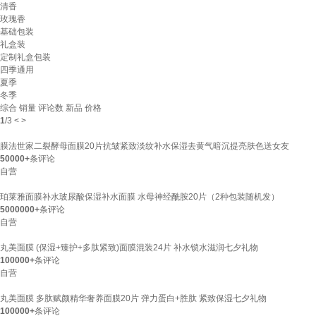
清香
玫瑰香
基础包装
礼盒装
定制礼盒包装
四季通用
夏季
冬季
综合
销量
评论数
新品
价格
1
/
3
<
>
膜法世家二裂酵母面膜20片抗皱紧致淡纹补水保湿去黄气暗沉提亮肤色送女友
50000+
条评论
自营
珀莱雅面膜补水玻尿酸保湿补水面膜 水母神经酰胺20片（2种包装随机发）
5000000+
条评论
自营
丸美面膜 (保湿+臻护+多肽紧致)面膜混装24片 补水锁水滋润七夕礼物
100000+
条评论
自营
丸美面膜 多肽赋颜精华奢养面膜20片 弹力蛋白+胜肽 紧致保湿七夕礼物
100000+
条评论