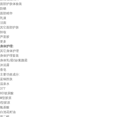
面部护肤体验装
防晒
面部精华
乳液
洁面
其它面部护肤
卸妆
芦荟胶
更多
身体护理:
其它身体护理
身体护理套装
身体乳/霜/油/素颜霜
沐浴露
香皂
主要功效成分:
蓝铜胜肽
温泉水
377
8D玻尿酸
Ⅲ型胶原
Ι型胶原
氨基酸
白池花籽油
丙二醇