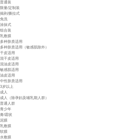
普通装
限量/定制装
揭剥/撕拉式
免洗
涂抹式
组合装
乳敷膜
多种肤质适用
多种肤质适用（敏感肌除外）
干皮适用
混干皮适用
混油皮适用
敏感肌适用
油皮适用
中性肤质适用
3岁以上
成人
成人（除孕妇及哺乳期人群）
普通人群
青少年
膏/霜状
泥膜
乳敷膜
软膜
水敷膜