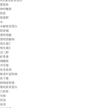
III型重组胶原蛋白
紧致肽
神经酰胺
胜肽
视黄醇
水
水解胶原蛋白
甜菜碱
透明质酸
透明质酸钠
维生素C
维生素E
戊二醇
虾青素
烟酰胺
洋甘菊
依克多因
银杏叶提取物
鱼子酱
植物提取物
重组胶原蛋白
六胜肽
功效:
其他
保湿