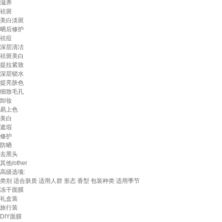
滋养
祛斑
美白淡斑
晒后修护
祛痘
深层清洁
祛斑美白
提拉紧致
深层锁水
提亮肤色
细致毛孔
卸妆
易上色
美白
遮瑕
修护
防晒
去黑头
其他/other
高级选项:
类别
适合肤质
适用人群
形态
香型
包装种类
适用季节
冻干面膜
礼盒装
旅行装
DIY面膜