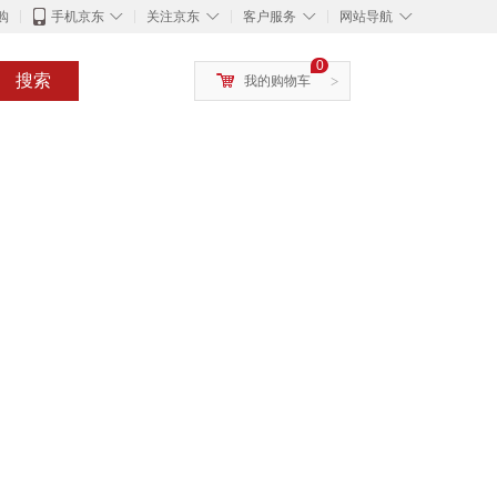
◇
◇
◇
◇
购
手机京东
关注京东
客户服务
网站导航
0
搜索
我的购物车
>