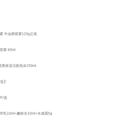
雾 牛油果喷雾120g正装
雾 60ml
清透保湿洁面泡沫150ml
/盒】
片/盒
乳10ml+嫩肤水10ml+水感霜5g