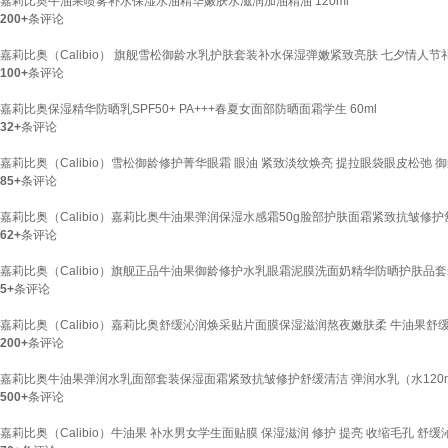
嘉莉比奥牛油果喷雾补水保湿水油精华嫩肤水滋润加油精油 120ml
200+
条评论
嘉莉比奥（Calibio） 旗舰雪松御龄水乳护肤套装补水保湿弹嫩紧致亮肤 七夕情人节礼
100+
条评论
嘉莉比奥保湿精华防晒乳SPF50+ PA+++春夏女面部防晒面霜学生 60ml
32+
条评论
嘉莉比奥（Calibio）雪松御龄修护菁华眼霜 眼油 紧致淡纹焕亮 提拉眼袋眼皮松弛 
85+
条评论
嘉莉比奥（Calibio）嘉莉比奥牛油果弹润保湿水感霜50g脸部护肤面霜紧致抗皱修护
62+
条评论
嘉莉比奥（Calibio）旗舰正品牛油果御龄修护水乳眼霜泥膜洗面奶精华防晒护肤品套
5+
条评论
嘉莉比奥（Calibio）嘉莉比奥舒缓沁润焕采贴片面膜保湿滋润熬夜嫩肤柔 牛油果舒缓面膜
200+
条评论
嘉莉比奥牛油果弹润水乳面部套装保湿面霜紧致抗皱修护舒缓清洁 弹润水乳（水120ml+
500+
条评论
嘉莉比奥（Calibio）牛油果 补水男女学生面贴膜 保湿滋润 修护 提亮 收缩毛孔 舒缓