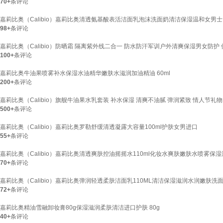
70+
条评论
嘉莉比奥（Calibio）嘉莉比奥清透氨基酸表活洁面乳泡沫洗面奶清洁保湿温和女男士 1
98+
条评论
嘉莉比奥（Calibio）防晒霜 隔离紫外线二合一 防水防汗军训户外清爽保湿男女防护 保湿
100+
条评论
嘉莉比奥牛油果喷雾补水保湿水油精华嫩肤水滋润加油精油 60ml
200+
条评论
嘉莉比奥（Calibio）旗舰牛油果水乳套装 补水保湿 清爽不油腻 弹润紧致 情人节礼物
500+
条评论
嘉莉比奥（Calibio）嘉莉比奥罗勒舒缓清透凝露大容量100ml护肤女男进口
55+
条评论
嘉莉比奥（Calibio）嘉莉比奥清透爽肤控油摇摇水110ml化妆水爽肤嫩肤水喷雾保湿滋润
70+
条评论
嘉莉比奥（Calibio）嘉莉比奥弹润轻透柔肤洁面乳110ML清洁保湿滋润水润嫩肤洗
72+
条评论
嘉莉比奥精油雪融卸妆膏80g保湿滋润柔肤清洁进口护肤 80g
40+
条评论