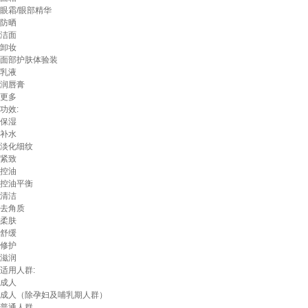
眼霜/眼部精华
防晒
洁面
卸妆
面部护肤体验装
乳液
润唇膏
更多
功效:
保湿
补水
淡化细纹
紧致
控油
控油平衡
清洁
去角质
柔肤
舒缓
修护
滋润
适用人群:
成人
成人（除孕妇及哺乳期人群）
普通人群