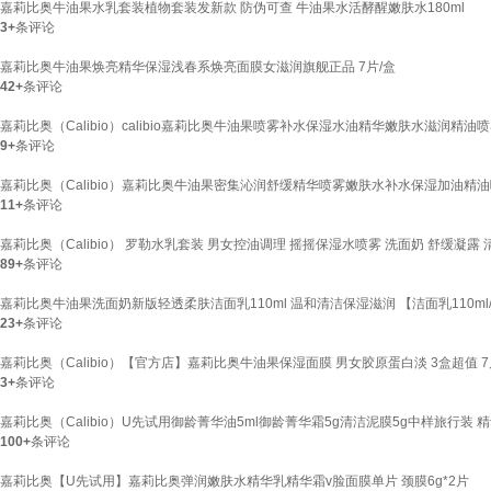
嘉莉比奥牛油果水乳套装植物套装发新款 防伪可查 牛油果水活酵醒嫩肤水180ml
3+
条评论
嘉莉比奥牛油果焕亮精华保湿浅春系焕亮面膜女滋润旗舰正品 7片/盒
42+
条评论
嘉莉比奥（Calibio）calibio嘉莉比奥牛油果喷雾补水保湿水油精华嫩肤水滋润精油喷
9+
条评论
嘉莉比奥（Calibio）嘉莉比奥牛油果密集沁润舒缓精华喷雾嫩肤水补水保湿加油精油喷
11+
条评论
嘉莉比奥（Calibio） 罗勒水乳套装 男女控油调理 摇摇保湿水喷雾 洗面奶 舒缓凝露 
89+
条评论
嘉莉比奥牛油果洗面奶新版轻透柔肤洁面乳110ml 温和清洁保湿滋润 【洁面乳110ml
23+
条评论
嘉莉比奥（Calibio）【官方店】嘉莉比奥牛油果保湿面膜 男女胶原蛋白淡 3盒超值 7
3+
条评论
嘉莉比奥（Calibio）U先试用御龄菁华油5ml御龄菁华霜5g清洁泥膜5g中样旅行装 精华
100+
条评论
嘉莉比奥【U先试用】嘉莉比奥弹润嫩肤水精华乳精华霜v脸面膜单片 颈膜6g*2片