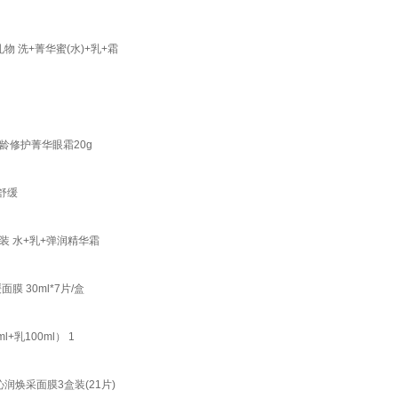
物 洗+菁华蜜(水)+乳+霜
御龄修护菁华眼霜20g
舒缓
装 水+乳+弹润精华霜
 30ml*7片/盒
乳100ml） 1
沁润焕采面膜3盒装(21片)