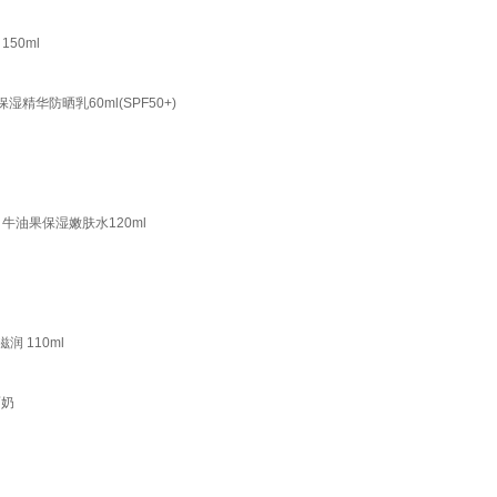
50ml
精华防晒乳60ml(SPF50+)
 牛油果保湿嫩肤水120ml
 110ml
面奶