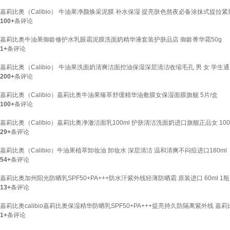
嘉莉比奥（Calibio） 牛油果净颜焕采泥膜 补水保湿 提亮肤色熬夜必备涂抹式提拉
100+
条评论
嘉莉比奥牛油果御龄修护水乳眼霜泥膜洗面奶精华液套装护肤品店 御龄菁华霜50g
1+
条评论
嘉莉比奥（Calibio） 牛油果洗面奶清爽洁面控油保湿深层清洁收缩毛孔 男 女 学生
200+
条评论
嘉莉比奥（Calibio）嘉莉比奥牛油果臻萃舒缓精华油敷膜女保湿面膜旗舰 5片/盒
100+
条评论
嘉莉比奥（Calibio）嘉莉比奥净澈洁面乳100ml 护肤清洁洗面奶进口旗舰正品女 100
29+
条评论
嘉莉比奥（Calibio）牛油果植萃卸妆油 卸妆水 深层清洁 温和清爽不闷痘进口180ml
54+
条评论
嘉莉比奥加州阳光防晒乳SPF50+PA+++防水汗紫外线轻薄防晒霜 原装进口 60ml 1瓶
13+
条评论
嘉莉比奥calibio嘉莉比奥保湿精华防晒乳SPF50+PA+++提亮持久防隔离紫外线 嘉莉比
1+
条评论