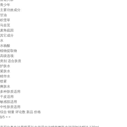
青少年
主要功效成分:
甘油
积雪草
马齿苋
麦角硫因
其它成分
水
水杨酸
植物提取物
高级选项:
类别
适合肤质
护肤水
紧肤水
精华水
喷雾
爽肤水
多种肤质适用
干皮适用
敏感肌适用
中性肤质适用
综合
销量
评论数
新品
价格
1
/
5
<
>