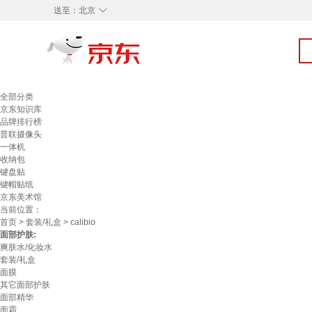
◇
送至：
北京
全部分类
京东知识库
品牌排行榜
普联摄像头
一体机
收纳包
键盘贴
键帽贴纸
京东美术馆
当前位置：
首页
>
套装/礼盒
> calibio
面部护肤:
爽肤水/化妆水
套装/礼盒
面膜
其它面部护肤
面部精华
面霜