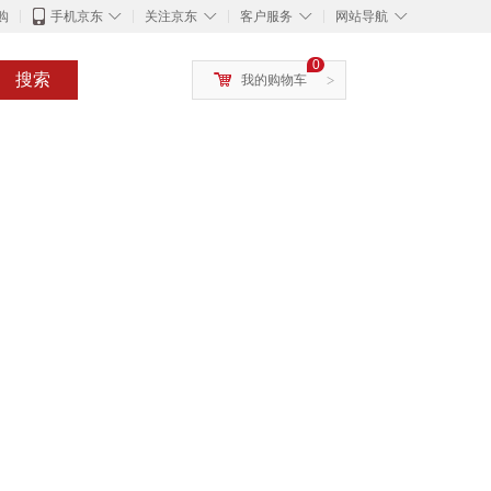
◇
◇
◇
◇
购
手机京东
关注京东
客户服务
网站导航
0
搜索
我的购物车
>