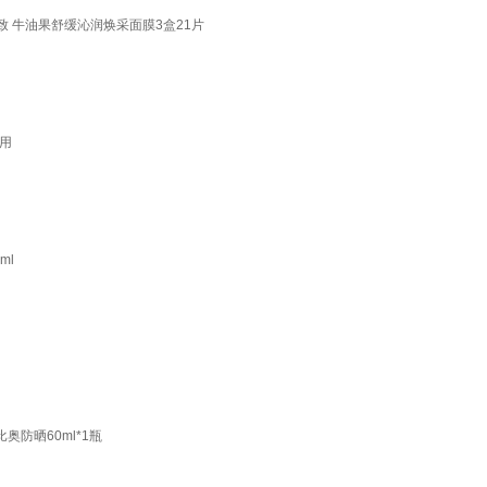
紧致 牛油果舒缓沁润焕采面膜3盒21片
通用
ml
奥防晒60ml*1瓶