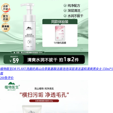
植物医生DR PLANT洗面奶高山白茶氨基酸洁面泡泡深层清洁温和清爽男女士 150ml*1
瓶
200条评价