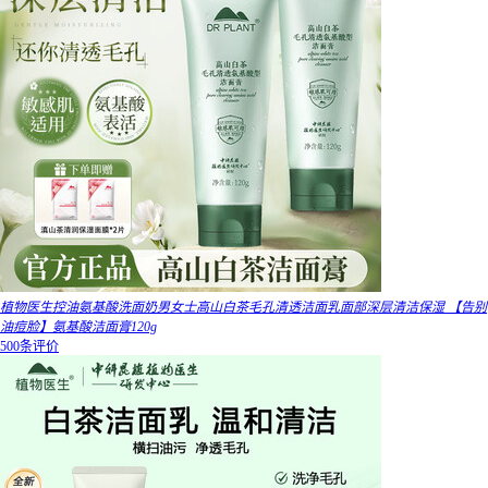
植物医生控油氨基酸洗面奶男女士高山白茶毛孔清透洁面乳面部深层清洁保湿 【告别
油痘脸】氨基酸洁面膏120g
500条评价