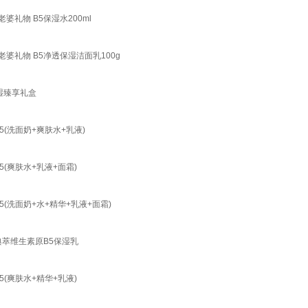
礼物 B5保湿水200ml
婆礼物 B5净透保湿洁面乳100g
湿臻享礼盒
5(洗面奶+爽肤水+乳液)
(爽肤水+乳液+面霜)
(洗面奶+水+精华+乳液+面霜)
典萃维生素原B5保湿乳
(爽肤水+精华+乳液)