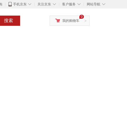
◇
◇
◇
◇
购
手机京东
关注京东
客户服务
网站导航
0
搜索
我的购物车
>