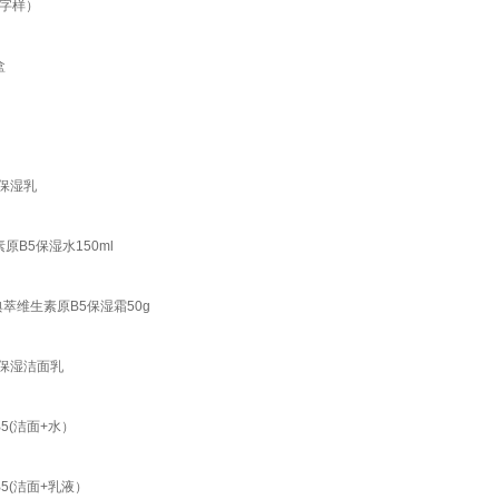
装字样）
盒
5保湿乳
B5保湿水150ml
萃维生素原B5保湿霜50g
透保湿洁面乳
5(洁面+水）
5(洁面+乳液）