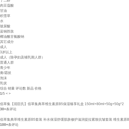
丁二醇
肉豆蔻酸
甘油
积雪草
水
玻尿酸
蓝铜胜肽
椰油酰甘氨酸钠
其它成分
成人
3岁以上
成人（除孕妇及哺乳期人群）
普通人群
青少年
膏/霜状
泡沫
乳状
综合
销量
评论数
新品
价格
1
/
5
<
>
佰草集【屈臣氏】佰草集典萃维生素原B5保湿臻享礼盒 150ml+80ml+50g+50g*2
30+
条评论
佰草集典萃维生素原B5套装 补水保湿舒缓肌肤修护滋润提拉紧致抗皱套装 维生素原B5
100+
条评论