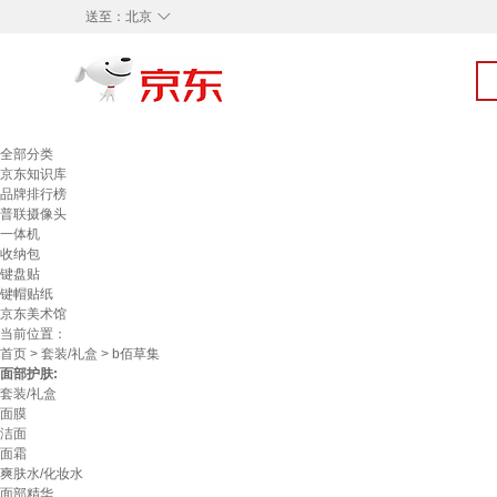
◇
送至：
北京
全部分类
京东知识库
品牌排行榜
普联摄像头
一体机
收纳包
键盘贴
键帽贴纸
京东美术馆
当前位置：
首页
>
套装/礼盒
> b佰草集
面部护肤:
套装/礼盒
面膜
洁面
面霜
爽肤水/化妆水
面部精华