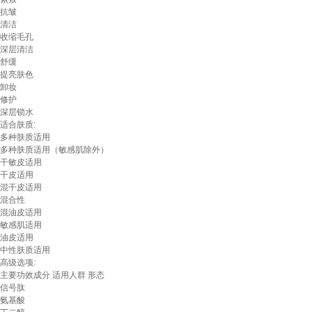
抗皱
清洁
收缩毛孔
深层清洁
舒缓
提亮肤色
卸妆
修护
深层锁水
适合肤质:
多种肤质适用
多种肤质适用（敏感肌除外）
干敏皮适用
干皮适用
混干皮适用
混合性
混油皮适用
敏感肌适用
油皮适用
中性肤质适用
高级选项:
主要功效成分
适用人群
形态
信号肽
氨基酸