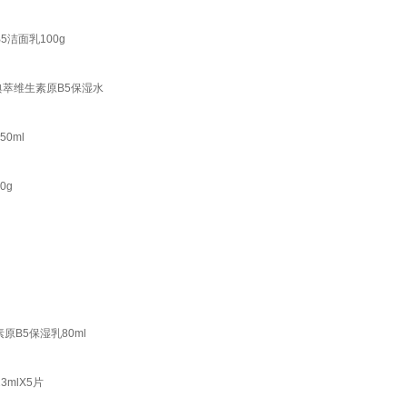
洁面乳100g
典萃维生素原B5保湿水
0ml
0g
B5保湿乳80ml
mlX5片