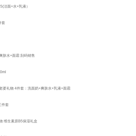
(洁面+水+乳液）
件套
爽肤水+面霜 刮码销售
ml
老婆礼物 4件套：洗面奶+爽肤水+乳液+面霜
三件套
物 维生素原B5保湿礼盒