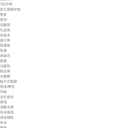
T区护理
其它面部护肤
更多
类别:
洗颜泥
礼盒装
化妆水
旅行装
普通装
乳液
涂抹式
面霜
洁面乳
组合装
水敷膜
贴片式面膜
泡沫/摩丝
功效:
去红血丝
保湿
消除水肿
补水保湿
淡化细纹
补水
紧致