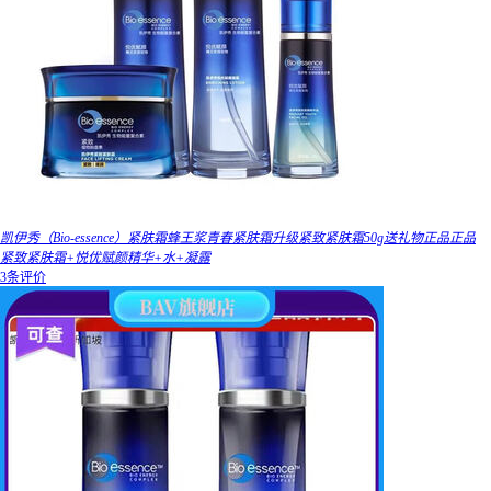
凯伊秀（Bio-essence）紧肤霜蜂王浆青春紧肤霜升级紧致紧肤霜50g送礼物正品正品
紧致紧肤霜+悦优赋颜精华+水+凝露
3条评价