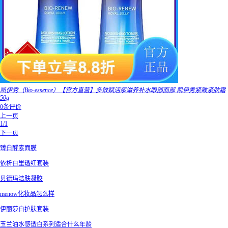
凯伊秀（Bio-essence）【官方直营】多效赋活浆滋养补水眼部面部 凯伊秀紧致紧肤霜
50g
0条评价
上一页
1/1
下一页
臻白酵素面膜
依析白里透红套装
贝德玛洁肤凝胶
menow化妆品怎么样
伊丽莎白护肤套装
玉兰油水感透白系列适合什么年龄