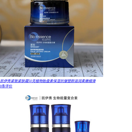
凯伊秀紧致紧肤霜50克植物胎盘素保湿抗皱塑颜滋润柔嫩细滑
0条评价