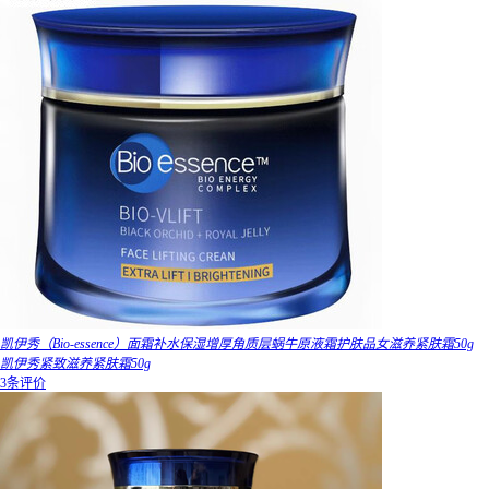
凯伊秀（Bio-essence）面霜补水保湿增厚角质层蜗牛原液霜护肤品女滋养紧肤霜50g
凯伊秀紧致滋养紧肤霜50g
3条评价