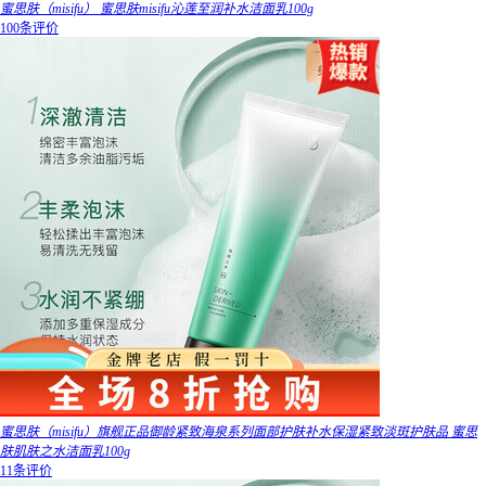
蜜思肤（misifu） 蜜思肤misifu沁莲至润补水洁面乳100g
100条评价
蜜思肤（misifu）旗舰正品御龄紧致海泉系列面部护肤补水保湿紧致淡斑护肤品 蜜思
肤肌肤之水洁面乳100g
11条评价