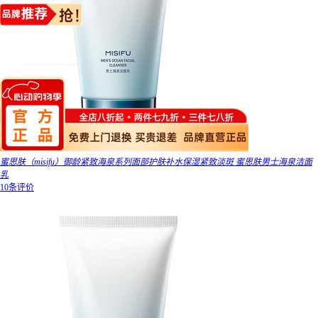
蜜思肤（misifu）御龄紧致海泉系列面部护肤补水保湿紧致淡斑 蜜思肤男士海泉洁面
乳
10条评价