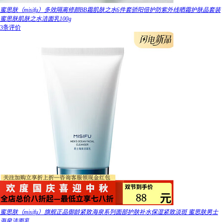
蜜思肤（misifu）多效隔离修颜BB霜肌肤之水6件套骄阳倍护防紫外线晒霜护肤品套装
蜜思肤肌肤之水洁面乳100g
3条评价
蜜思肤（misifu）旗舰正品御龄紧致海泉系列面部护肤补水保湿紧致淡斑 蜜思肤男士
海泉洁面乳