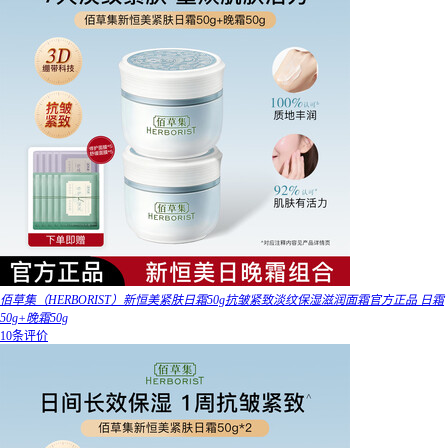
佰草集（HERBORIST）新恒美紧肤日霜50g抗皱紧致淡纹保湿滋润面霜官方正品 日霜
50g+晚霜50g
10条评价