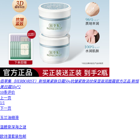
佰草集（HERBORIST）新恒美紧肤日霜50g抗皱紧致淡纹保湿滋润面霜官方正品 新恒
美日霜50g*2
10条评价
上一页
1/1
下一页
玉兰油细滑
温碧泉深海之谜
欧诗漫套装包邮