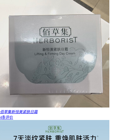
佰草集新恒美紧肤日霜
4条评价