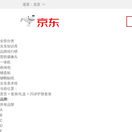
◇
送至：
北京
全部分类
京东知识库
品牌排行榜
普联摄像头
一体机
收纳包
键盘贴
键帽贴纸
京东美术馆
当前位置：
首页
>
套装/礼盒
> 20岁护肤套装
品牌:
所有品牌
A
B
C
D
E