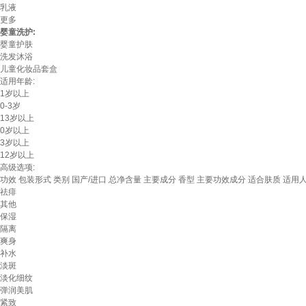
乳液
更多
婴童洗护:
婴童护肤
洗发沐浴
儿童化妆品套盒
适用年龄:
1岁以上
0-3岁
13岁以上
0岁以上
3岁以上
12岁以上
高级选项:
功效
包装形式
类别
国产/进口
总净含量
主要成分
香型
主要功效成分
适合肤质
适用
祛痱
其他
保湿
隔离
爽身
补水
淡斑
淡化细纹
弹润美肌
紧致