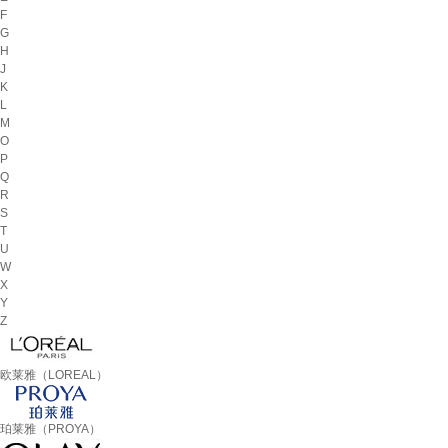
F
G
H
J
K
L
M
O
P
Q
R
S
T
U
W
X
Y
Z
欧莱雅（LOREAL）
珀莱雅（PROYA）