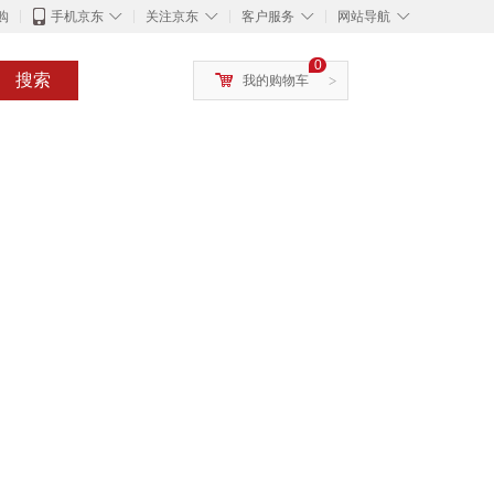
◇
◇
◇
◇
购
手机京东
关注京东
客户服务
网站导航
0
搜索
我的购物车
>