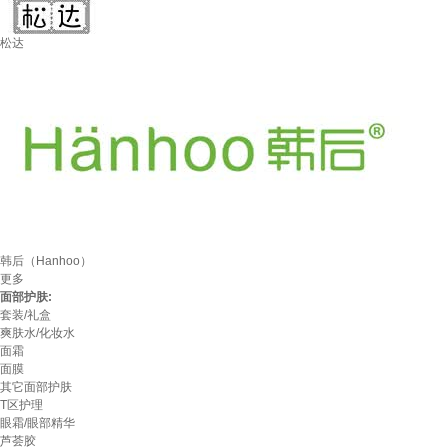
松达
韩后（Hanhoo）
更多
面部护肤:
套装/礼盒
爽肤水/化妆水
面霜
面膜
其它面部护肤
T区护理
眼霜/眼部精华
芦荟胶