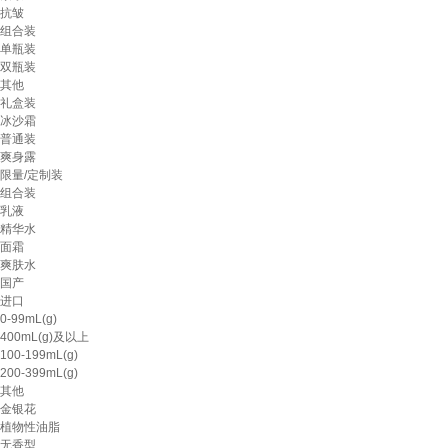
抗皱
组合装
单瓶装
双瓶装
其他
礼盒装
冰沙霜
普通装
爽身露
限量/定制装
组合装
乳液
精华水
面霜
爽肤水
国产
进口
0-99mL(g)
400mL(g)及以上
100-199mL(g)
200-399mL(g)
其他
金银花
植物性油脂
无香型