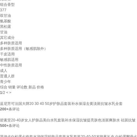
组合香型
377
双甘油
氨基酸
黑松露
甘油
其它成分
多种肤质适用
多种肤质适用（敏感肌除外）
干皮适用
敏感肌适用
中性肤质适用
成人
普通人群
青少年
综合
销量
评论数
新品
价格
1
/
2
<
>
蓝尼芳可法国大牌20 30 40 50岁护肤品套装补水保湿去黄淡斑抗皱水乳全套
200+
条评论
碧素堂20-40岁女人护肤品美白水乳套装补水保湿抗皱提亮肤色淡斑爽肤水 祛斑抗皱
500+
条评论
莫伊卡白松露七件套水润保湿护肤品套装水乳套装20-40-50岁熬夜礼盒 白松露酵母