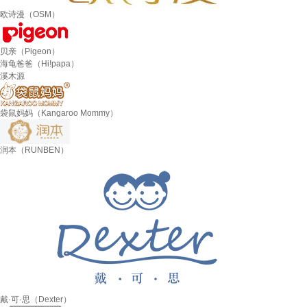
欧诗漫（OSM）
贝亲（Pigeon）
海龟爸爸（Hi!papa）
溪木源
袋鼠妈妈（Kangaroo Mommy）
润本（RUNBEN）
戴·可·思（Dexter）