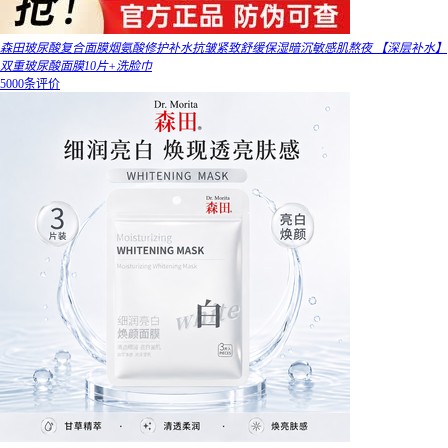
森田玻尿酸复合面膜烟氨酸修护补水抗皱紧致舒缓保湿暗沉敏感肌熬夜 【深层补水】
双重玻尿酸面膜10片+洗脸巾
5000条评价