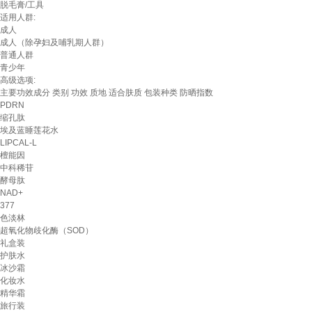
脱毛膏/工具
适用人群:
成人
成人（除孕妇及哺乳期人群）
普通人群
青少年
高级选项:
主要功效成分
类别
功效
质地
适合肤质
包装种类
防晒指数
PDRN
缩孔肽
埃及蓝睡莲花水
LIPCAL-L
檀能因
中科稀苷
酵母肽
NAD+
377
色淡林
超氧化物歧化酶（SOD）
礼盒装
护肤水
冰沙霜
化妆水
精华霜
旅行装