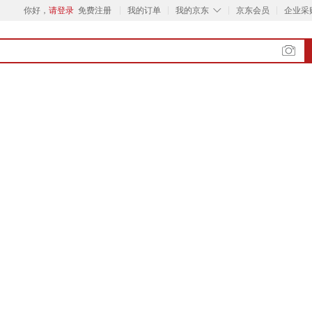
◇
你好，
请登录
免费注册
我的订单
我的京东
京东会员
企业采