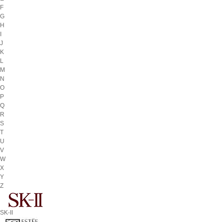
F
G
H
I
J
K
L
M
N
O
P
Q
R
S
T
U
V
W
X
Y
Z
SK-II