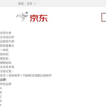
◇
送至：
北京
全部分类
京东知识库
品牌排行榜
普联摄像头
一体机
收纳包
键盘贴
键帽贴纸
京东美术馆
当前位置：
首页
>
面部精华
> 玛丽欧倍思酷抗衰精华
品牌:
所有品牌
A
B
C
D
E