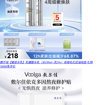
敷尔佳【磨皮水乳】乳糖酸水乳（水100ml+乳50g）收缩毛孔控油祛痘 礼物
50000条评价