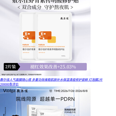
敷尔佳人气面膜随心搭 多重功效维稳肌肤补水保湿清痘修护尝鲜 灯泡膜2片
200000条评价