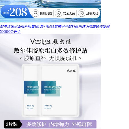
敷尔佳医用面膜新版白膜1盒+黑膜1盒械字号敷料医用透明质酸钠修复贴
500000条评价