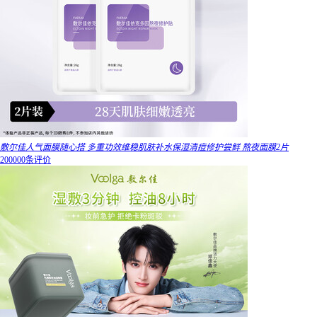
敷尔佳人气面膜随心搭 多重功效维稳肌肤补水保湿清痘修护尝鲜 熬夜面膜2片
200000条评价