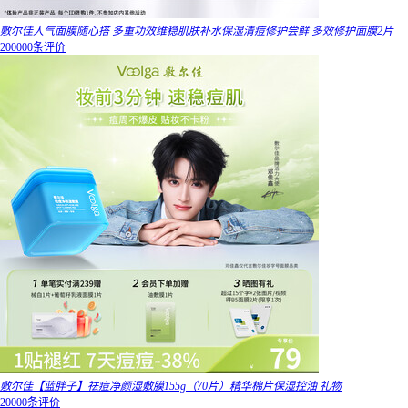
敷尔佳人气面膜随心搭 多重功效维稳肌肤补水保湿清痘修护尝鲜 多效修护面膜2片
200000条评价
敷尔佳【蓝胖子】祛痘净颜湿敷膜155g（70片）精华棉片保湿控油 礼物
20000条评价