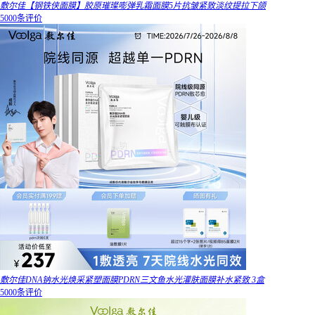
敷尔佳【钢铁侠面膜】胶原璀璨嘭弹乳霜面膜5片抗皱紧致淡纹提拉下颌
5000条评价
敷尔佳DNA钠水光焕采紧塑面膜PDRN三文鱼水光灌肤面膜补水紧致 3盒
5000条评价