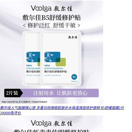
敷尔佳人气面膜随心搭 多重功效维稳肌肤补水保湿清痘修护尝鲜 B5舒缓面膜2片
200000条评价