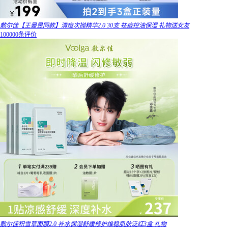
敷尔佳【王曼昱同款】清痘次抛精华2.0 30支 祛痘控油保湿 礼物送女友
100000条评价
敷尔佳积雪草面膜2.0 补水保湿舒缓修护维稳肌肤泛红3盒 礼物