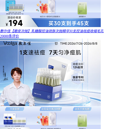
敷尔佳【磨皮次抛】乳糖酸控油敛肤次抛精华30支控油祛痘收缩毛孔
20000条评价