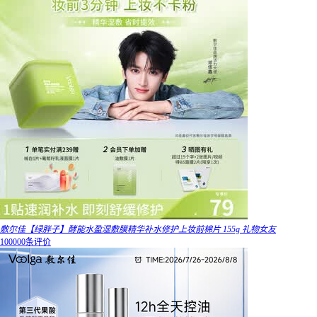
敷尔佳【绿胖子】酵能水盈湿敷膜精华补水修护上妆前棉片 155g 礼物女友
100000条评价