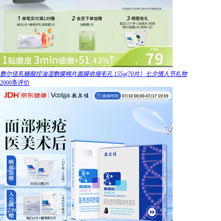
敷尔佳乳糖酸控油湿敷膜棉片面膜收缩毛孔 155g(70片）七夕情人节礼物
2000条评价