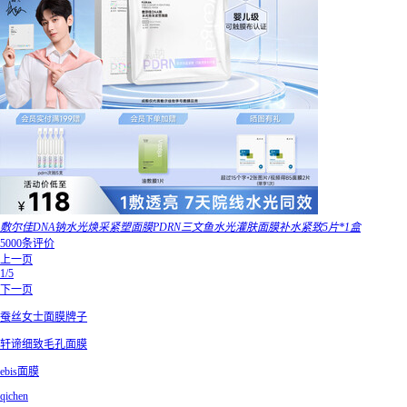
敷尔佳DNA钠水光焕采紧塑面膜PDRN三文鱼水光灌肤面膜补水紧致5片*1盒
5000条评价
上一页
1/5
下一页
蚕丝女士面膜牌子
轩谛细致毛孔面膜
ebis面膜
qichen