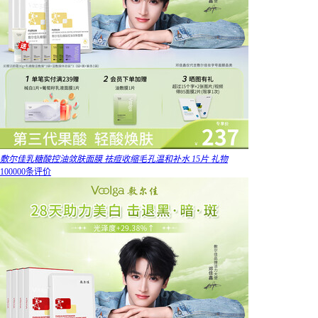
敷尔佳乳糖酸控油敛肤面膜 祛痘收缩毛孔温和补水 15片 礼物
100000条评价