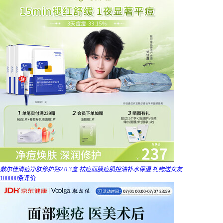
敷尔佳清痘净肤修护贴2.0 3盒 祛痘面膜痘肌控油补水保湿 礼物送女友
100000条评价