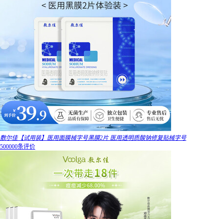
敷尔佳【试用装】医用面膜械字号黑膜2片 医用透明质酸钠修复贴械字号
500000条评价