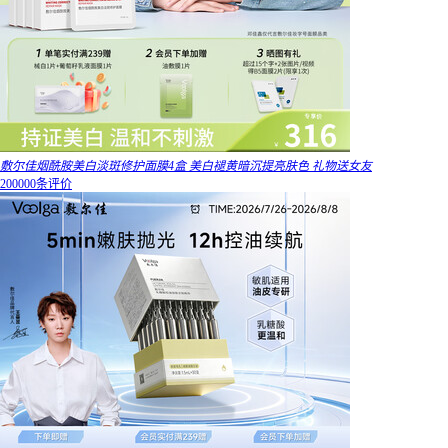
敷尔佳烟酰胺美白淡斑修护面膜4盒 美白褪黄暗沉提亮肤色 礼物送女友
200000条评价