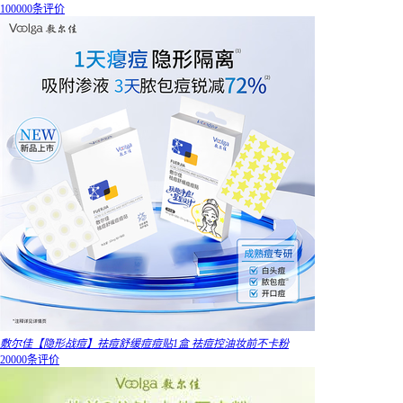
100000条评价
敷尔佳【隐形战痘】祛痘舒缓痘痘贴1盒 祛痘控油妆前不卡粉
20000条评价