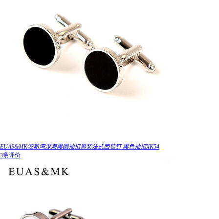
EUAS&MK波斯湾深海黑圆袖扣男装法式西装钉 黑色袖扣XK54
3条评价