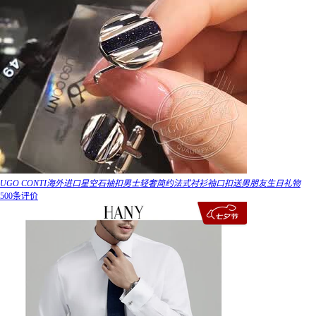
UGO CONTI海外进口星空石袖扣男士轻奢简约法式衬衫袖口扣送男朋友生日礼物
500条评价