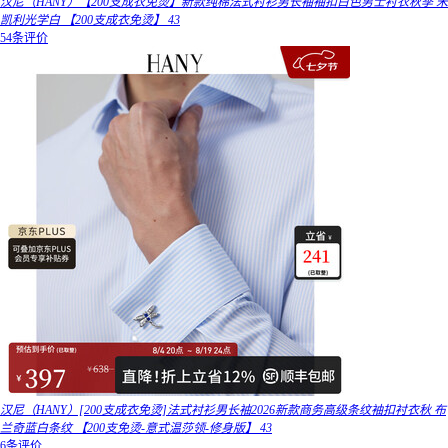
汉尼（HANY）【200支成衣免烫】新款纯棉法式衬衫男长袖袖扣白色男士衬衣秋季 米
凯利光学白 【200支成衣免烫】 43
54条评价
汉尼（HANY）[200支成衣免烫]法式衬衫男长袖2026新款商务高级条纹袖扣衬衣秋 布
兰奇蓝白条纹 【200支免烫-意式温莎领-修身版】 43
6条评价