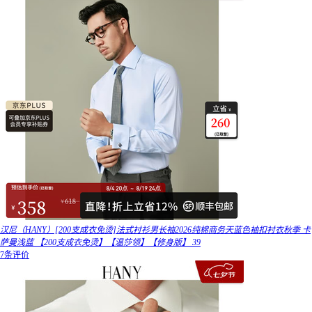
汉尼（HANY）[200支成衣免烫]法式衬衫男长袖2026纯棉商务天蓝色袖扣衬衣秋季 卡
萨曼浅蓝 【200支成衣免烫】【温莎领】【修身版】 39
7条评价