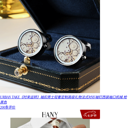
URBAN TAKE《时来运转》袖扣男士轻奢定制高级礼物法式衬衫袖钉西装袖口机械 枪
黑色
200条评价