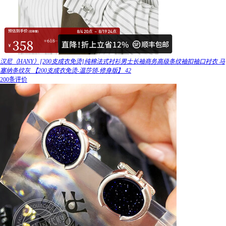
汉尼（HANY）[200支成衣免烫]纯棉法式衬衫男士长袖商务高级条纹袖扣袖口衬衣 马
塞纳条纹灰 【200支成衣免烫-温莎领-修身版】 42
200条评价