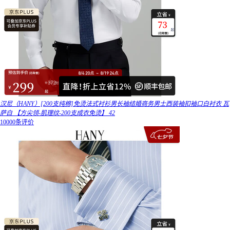
汉尼（HANY）[200支纯棉]免烫法式衬衫男长袖结婚商务男士西装袖扣袖口白衬衣 瓦
萨白 【方尖领-肌理纹-200支成衣免烫】 42
10000条评价