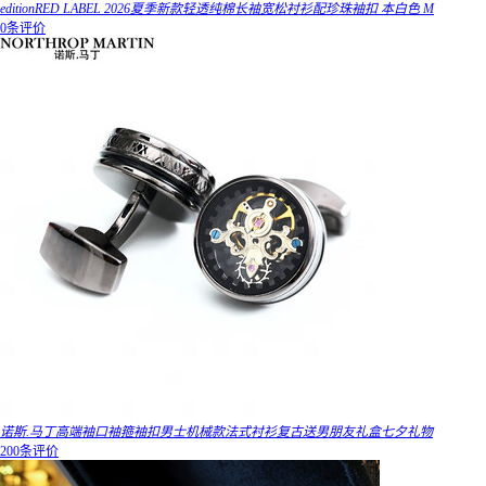
editionRED LABEL 2026夏季新款轻透纯棉长袖宽松衬衫配珍珠袖扣 本白色 M
0条评价
诺斯.马丁高端袖口袖箍袖扣男士机械款法式衬衫复古送男朋友礼盒七夕礼物
200条评价