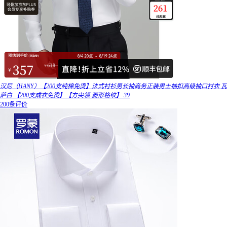
汉尼（HANY）【200支纯棉免烫】法式衬衫男长袖商务正装男士袖扣高级袖口衬衣 瓦
萨白 【200支成衣免烫】【方尖领-菱形格纹】 39
200条评价