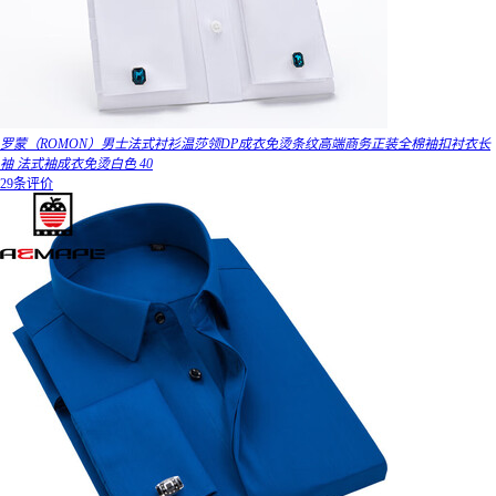
罗蒙（ROMON）男士法式衬衫温莎领DP成衣免烫条纹高端商务正装全棉袖扣衬衣长
袖 法式袖成衣免烫白色 40
29条评价