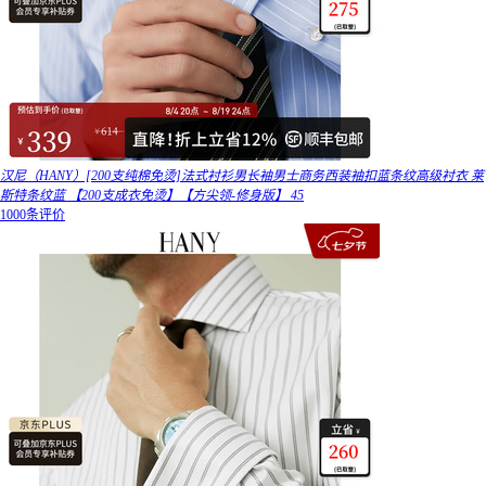
汉尼（HANY）[200支纯棉免烫]法式衬衫男长袖男士商务西装袖扣蓝条纹高级衬衣 莱
斯特条纹蓝 【200支成衣免烫】【方尖领-修身版】 45
1000条评价