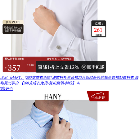
汉尼（HANY）[200支成衣免烫]法式衬衫男长袖2026新款商务纯棉高领袖扣白衬衣 普
利莫光学白 【200支成衣免烫-复扣高领-斜纹】 41
3条评价