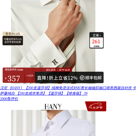
汉尼（HANY）【200支温莎领】纯棉免烫法式衬衫男长袖袖扣袖口商务西装白衬衣 卡
萨曼纯白 【200支成衣免烫】【温莎领】【修身版】 39
2000条评价