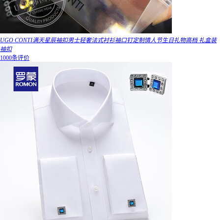
UGO CONTI满天星辰袖扣男士轻奢法式衬衫袖口钉定制情人节生日礼物高档 礼盒装
袖扣
1000条评价