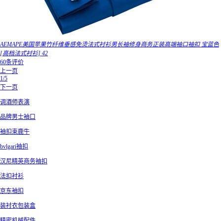
AEMAPE美国苹果竹纤维垂感免烫法式衬衫男长袖修身商务正装高端袖口袖扣 宝蓝色
[高档法式衬衫] 42
60条评价
上一页
1/5
下一页
调酒师表演
品牌男士袖口
袖扣束鹿牛
bvlgari袖扣
汉尼精英商务袖扣
法扣衬衫
京东袖扣
装衬衣包装盒
精密机械配件