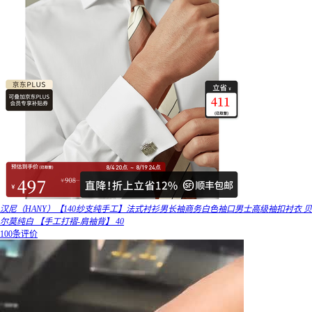
汉尼（HANY）【140纱支纯手工】法式衬衫男长袖商务白色袖口男士高级袖扣衬衣 贝
尔莫纯白 【手工打褶-肩袖背】 40
100条评价