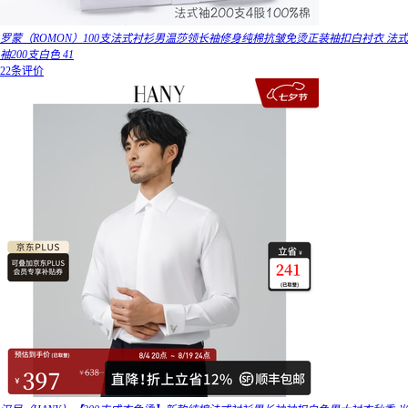
罗蒙（ROMON）100支法式衬衫男温莎领长袖修身纯棉抗皱免烫正装袖扣白衬衣 法式
袖200支白色 41
22条评价