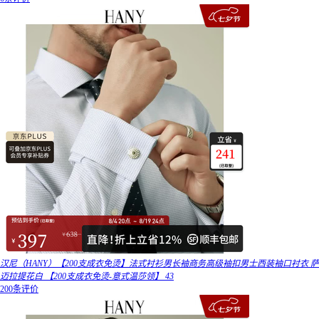
汉尼（HANY）【200支成衣免烫】法式衬衫男长袖商务高级袖扣男士西装袖口衬衣 萨
迈拉提花白 【200支成衣免烫-意式温莎领】 43
200条评价