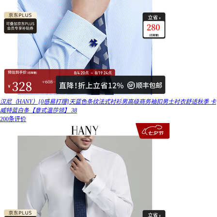
汉尼（HANY）[0感易打理]天蓝色条纹法式衬衫男高级商务袖扣男士衬衣舒适秋季 卡
威特蓝白条【意式温莎领】 38
200条评价