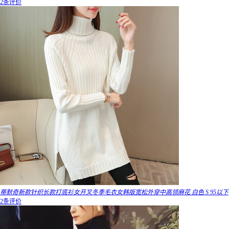
2条评价
蒂默奇新款针织长款打底衫女开叉冬季毛衣女韩版宽松外穿中高领麻花 白色 S 95以下
2条评价