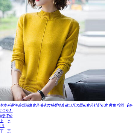
秋冬新款半高领纯色套头毛衣女韩版修身袖口开叉纽扣套头针织衫女 黄色 均码 【80-
145斤】
0条评价
上一页
1/1
下一页