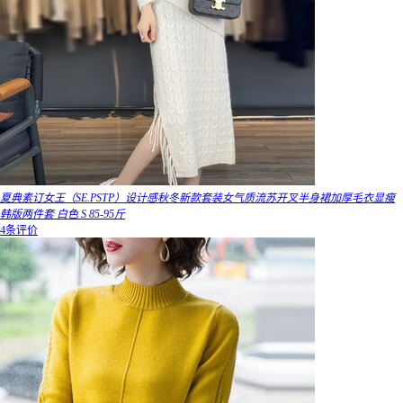
夏典素订女王（SE.PSTP）设计感秋冬新款套装女气质流苏开叉半身裙加厚毛衣显瘦
韩版两件套 白色 S 85-95斤
4条评价