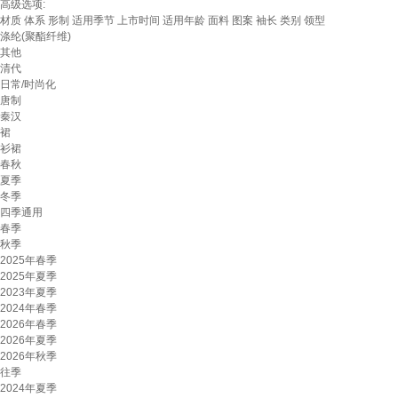
高级选项:
材质
体系
形制
适用季节
上市时间
适用年龄
面料
图案
袖长
类别
领型
涤纶(聚酯纤维)
其他
清代
日常/时尚化
唐制
秦汉
裙
衫裙
春秋
夏季
冬季
四季通用
春季
秋季
2025年春季
2025年夏季
2023年夏季
2024年春季
2026年春季
2026年夏季
2026年秋季
往季
2024年夏季