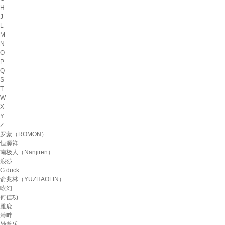
H
J
L
M
N
O
P
Q
S
T
W
X
Y
Z
罗蒙（ROMON）
恒源祥
南极人（Nanjiren）
浪莎
G.duck
俞兆林（YUZHAOLIN）
咏幻
何佳功
雅鹿
溥畔
妙普乐