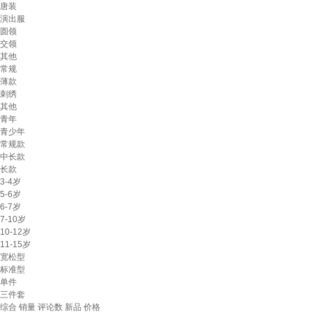
唐装
演出服
圆领
交领
其他
常规
薄款
刺绣
其他
青年
青少年
常规款
中长款
长款
3-4岁
5-6岁
6-7岁
7-10岁
10-12岁
11-15岁
宽松型
标准型
单件
三件套
综合
销量
评论数
新品
价格