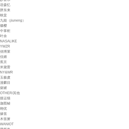
语森忆
胖东来
映棠
九能（jiuneng）
缀樱
中掌柜
叶余
NASALIKE
YWZR
俏博莱
佳婿
蕉京
米黛蕾
NY&WR
玉极虞
漫麟目
燊虓
OTHER/其他
接运猫
迦图鲮
翱优
缘笛
木笛箫
WANIOT