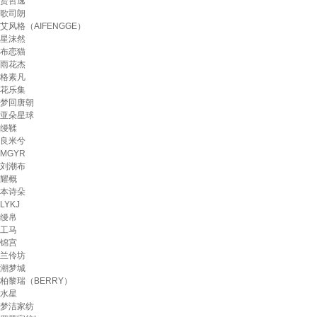
贤哲逸
歌司朗
艾风格（AIFENGGE）
星沫然
布恋猫
雨花杰
格素凡
花乐集
梦回唐朝
亚朵星球
缦鞣
良米兮
MGYR
刘潮布
耀概
本诗朵
LYKJ
缦帛
工马
锦宫
兰伶坊
潮梦城
柏黎瑞（BERRY）
水星
梦洁家纺