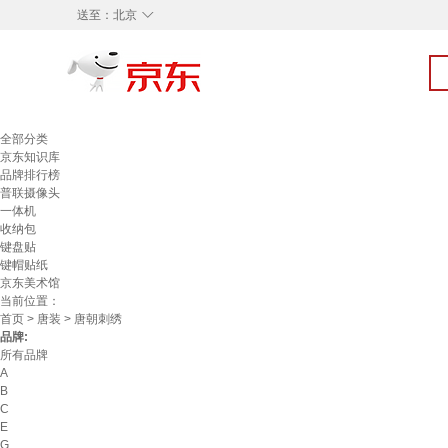
◇
送至：
北京
全部分类
京东知识库
品牌排行榜
普联摄像头
一体机
收纳包
键盘贴
键帽贴纸
京东美术馆
当前位置：
首页
>
唐装
> 唐朝刺绣
品牌:
所有品牌
A
B
C
E
G