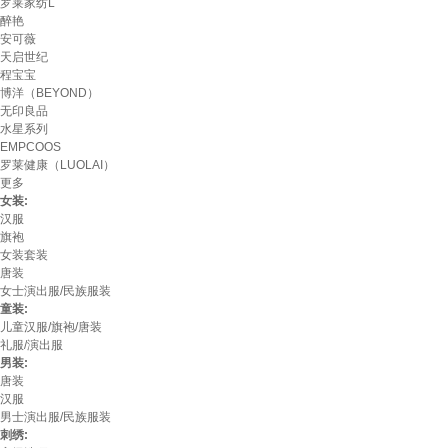
罗莱家纺L
醉艳
安可薇
天启世纪
程宝宝
博洋（BEYOND）
无印良品
水星系列
EMPCOOS
罗莱健康（LUOLAI）
更多
女装:
汉服
旗袍
女装套装
唐装
女士演出服/民族服装
童装:
儿童汉服/旗袍/唐装
礼服/演出服
男装:
唐装
汉服
男士演出服/民族服装
刺绣: