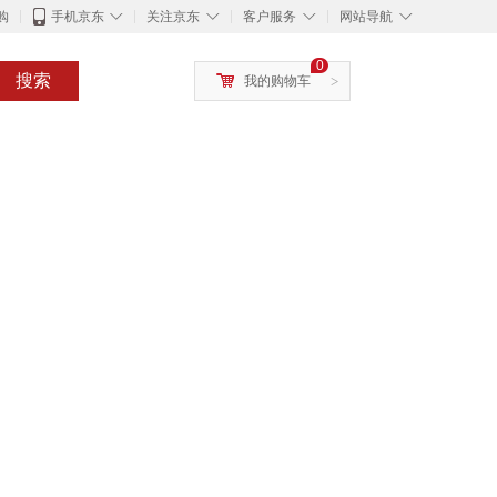
◇
◇
◇
◇
购
手机京东
关注京东
客户服务
网站导航
0
搜索
我的购物车
>