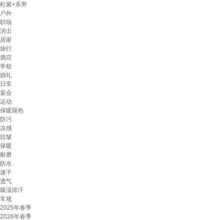
松紧+系带
户外
职场
演出
居家
旅行
酒店
学校
婚礼
日常
宴会
运动
保暖隔热
防污
凉感
抗皱
保暖
耐磨
防水
速干
透气
吸湿排汗
常规
2025年春季
2026年春季