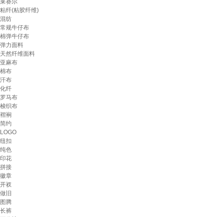
莱赛尔
粘纤(粘胶纤维)
混纺
常规牛仔布
棉弹牛仔布
弹力面料
天然纤维面料
亚麻布
棉布
汗布
化纤
罗马布
梭织布
褶裥
简约
LOGO
纽扣
纯色
印花
拼接
徽章
开衩
做旧
图腾
长裤