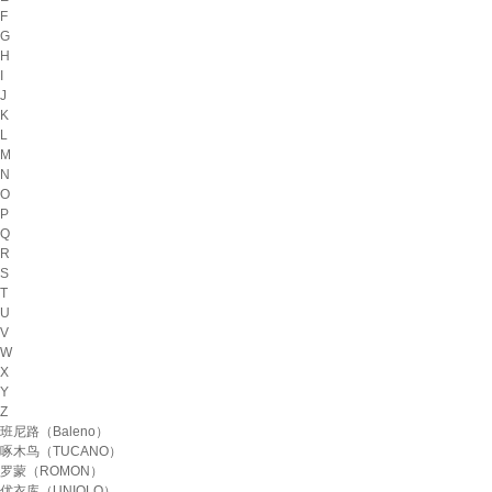
F
G
H
I
J
K
L
M
N
O
P
Q
R
S
T
U
V
W
X
Y
Z
班尼路（Baleno）
啄木鸟（TUCANO）
罗蒙（ROMON）
优衣库（UNIQLO）