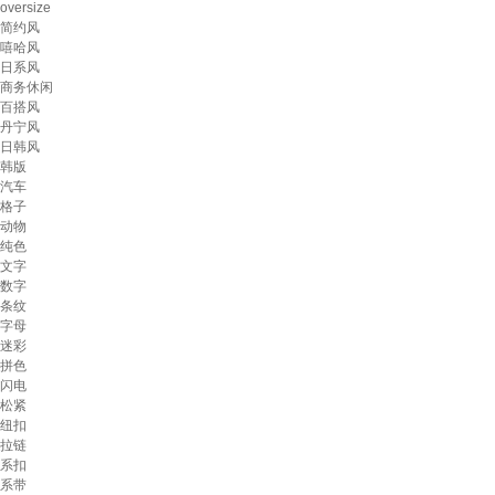
oversize
简约风
嘻哈风
日系风
商务休闲
百搭风
丹宁风
日韩风
韩版
汽车
格子
动物
纯色
文字
数字
条纹
字母
迷彩
拼色
闪电
松紧
纽扣
拉链
系扣
系带