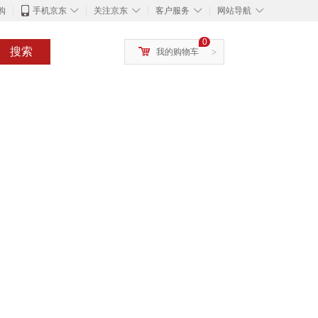
◇
◇
◇
◇
购
手机京东
关注京东
客户服务
网站导航
0
搜索
我的购物车
>