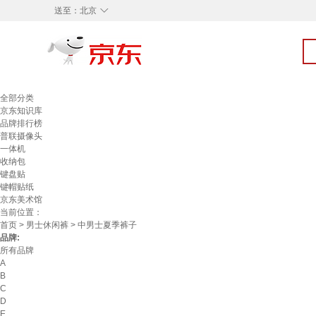
◇
送至：
北京
全部分类
京东知识库
品牌排行榜
普联摄像头
一体机
收纳包
键盘贴
键帽贴纸
京东美术馆
当前位置：
首页
>
男士休闲裤
> 中男士夏季裤子
品牌:
所有品牌
A
B
C
D
E