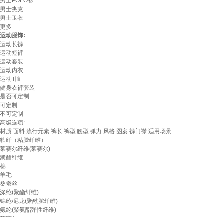
男士POLO衫
男士夹克
男士卫衣
更多
运动服饰:
运动长裤
运动短裤
运动套装
运动内衣
运动T恤
健身衣裤套装
是否可定制:
可定制
不可定制
高级选项:
材质
面料
流行元素
裤长
裤型
腰型
弹力
风格
图案
裤门襟
适用场景
粘纤（粘胶纤维）
莱赛尔纤维(莱赛尔)
聚酯纤维
棉
羊毛
桑蚕丝
涤纶(聚酯纤维)
锦纶/尼龙(聚酰胺纤维)
氨纶(聚氨酯弹性纤维)