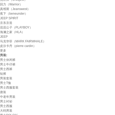
回力（Warrior）
真维斯（Jeanswest）
蕉下（beneunder）
JEEP SPIRIT
京东京造
花花公子（PLAYBOY）
海澜之家（HLA）
JEEP
马克华菲（MARK FAIRWHALE）
皮尔卡丹（pierre cardin）
更多
男装:
男士休闲裤
男士牛仔裤
男士西裤
短裤
男装套装
男士T恤
男士西服套装
唐装
中老年男装
男士衬衫
男士西服
大码男装