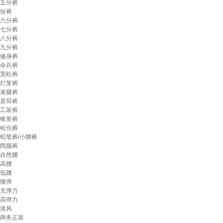
五分裤
短裤
六分裤
七分裤
八分裤
九分裤
修身裤
伞兵裤
宽松裤
灯笼裤
束腿裤
直筒裤
工装裤
锥形裤
哈伦裤
铅笔裤/小脚裤
阔腿裤
自然腰
高腰
低腰
微弹
无弹力
高弹力
港风
商务正装