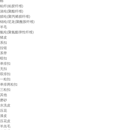
棉
粘纤(粘胶纤维)
涤纶(聚酯纤维)
腈纶(聚丙烯腈纤维)
锦纶/尼龙(聚酰胺纤维)
羊毛
氨纶(聚氨酯弹性纤维)
猪皮
系扣
拉链
系带
暗扣
单排扣
无扣
双排扣
一粒扣
单排两粒扣
三粒扣
其他
磨砂
水洗皮
压花
漆皮
压花皮
羊羔毛