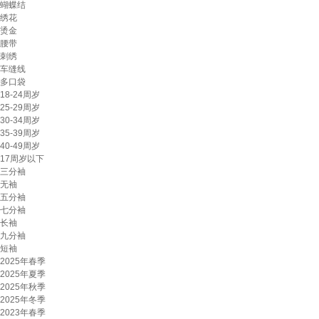
蝴蝶结
绣花
烫金
腰带
刺绣
车缝线
多口袋
18-24周岁
25-29周岁
30-34周岁
35-39周岁
40-49周岁
17周岁以下
三分袖
无袖
五分袖
七分袖
长袖
九分袖
短袖
2025年春季
2025年夏季
2025年秋季
2025年冬季
2023年春季