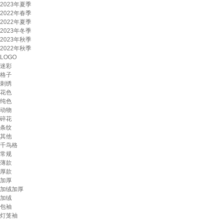
2023年夏季
2022年春季
2022年夏季
2023年冬季
2023年秋季
2022年秋季
LOGO
迷彩
格子
刺绣
花色
纯色
动物
碎花
条纹
其他
千鸟格
常规
薄款
厚款
加厚
加绒加厚
加绒
包袖
灯笼袖