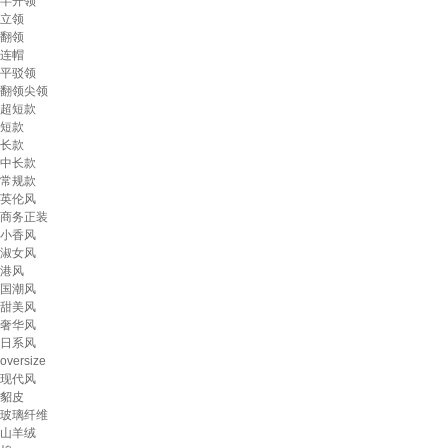
半开领
立领
翻领
连帽
平驳领
翻领尖领
超短款
短款
长款
中长款
常规款
英伦风
商务正装
小香风
淑女风
港风
国潮风
甜美风
奢华风
日系风
oversize
现代风
貂皮
玻璃纤维
山羊绒