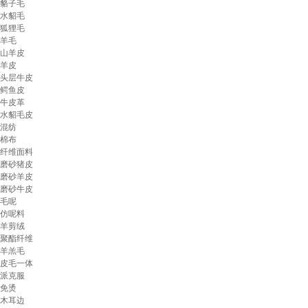
貉子毛
水貂毛
狐狸毛
羊毛
山羊皮
羊皮
头层牛皮
鳄鱼皮
牛皮革
水貂毛皮
混纺
棉布
纤维面料
磨砂猪皮
磨砂羊皮
磨砂牛皮
毛呢
仿呢料
羊剪绒
聚酯纤维
羊羔毛
皮毛一体
派克服
免烫
木耳边