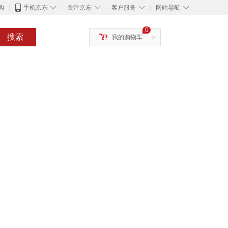
◇
◇
◇
◇
购
手机京东
关注京东
客户服务
网站导航
0
搜索
我的购物车
>