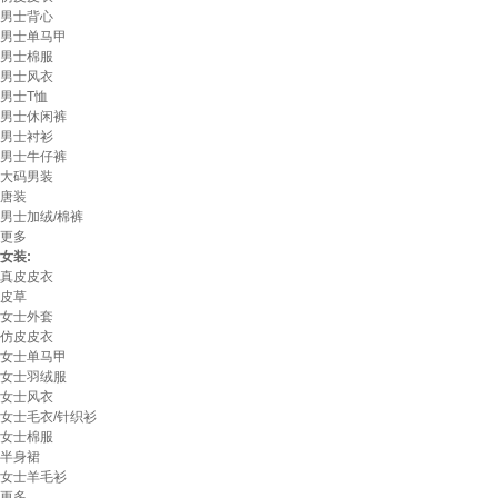
男士背心
男士单马甲
男士棉服
男士风衣
男士T恤
男士休闲裤
男士衬衫
男士牛仔裤
大码男装
唐装
男士加绒/棉裤
更多
女装:
真皮皮衣
皮草
女士外套
仿皮皮衣
女士单马甲
女士羽绒服
女士风衣
女士毛衣/针织衫
女士棉服
半身裙
女士羊毛衫
更多