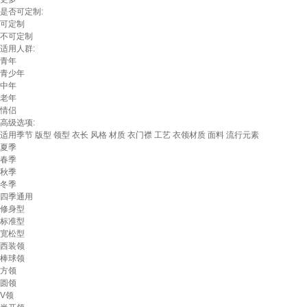
是否可定制:
可定制
不可定制
适用人群:
青年
青少年
中年
老年
情侣
高级选项:
适用季节
版型
领型
衣长
风格
材质
衣门襟
工艺
衣领材质
面料
流行元素
夏季
春季
秋季
冬季
四季通用
修身型
标准型
宽松型
西装领
棒球领
方领
圆领
V领