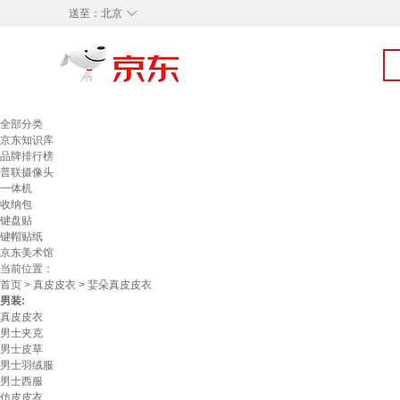
◇
送至：
北京
全部分类
京东知识库
品牌排行榜
普联摄像头
一体机
收纳包
键盘贴
键帽贴纸
京东美术馆
当前位置：
首页
>
真皮皮衣
> 婓朵真皮皮衣
男装:
真皮皮衣
男士夹克
男士皮草
男士羽绒服
男士西服
仿皮皮衣