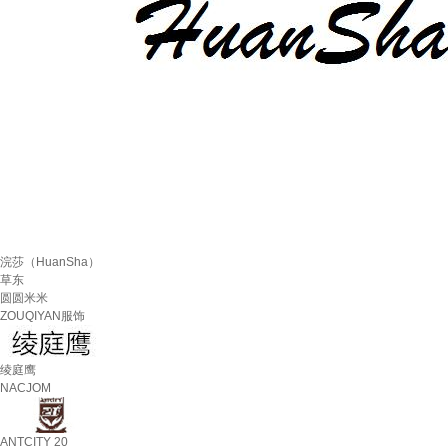
浣莎（HuanSha）
草东
圆圆米米
ZOUQIYAN服饰
绫庭鹰
NACJOM
ANTCITY 20