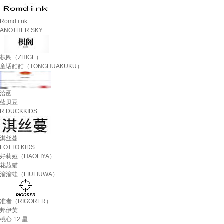
Romd i nk
ANOTHER SKY
枳阁（ZHIGE）
童话酷酷（TONGHUAKUKU）
洽函
蓝贝豆
R.DUCKKIDS
淇丝蔓
LOTTO KIDS
好莉娅（HAOLIYA）
花菈猫
溜溜蛙（LIULIUWA）
准者（RIGORER）
邦伊芙
桃心 12 星