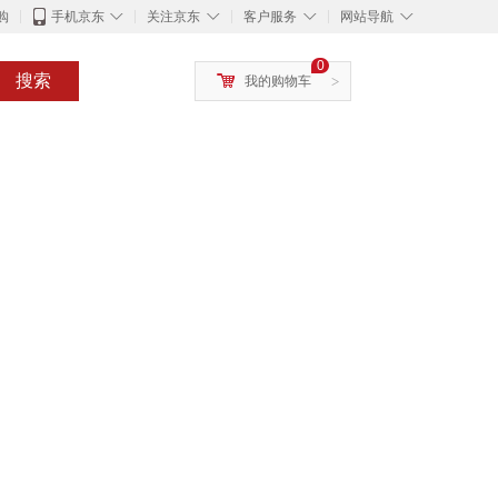
◇
◇
◇
◇
购
手机京东
关注京东
客户服务
网站导航
0
搜索
我的购物车
>