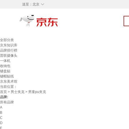
◇
送至：
北京
全部分类
京东知识库
品牌排行榜
普联摄像头
一体机
收纳包
键盘贴
键帽贴纸
京东美术馆
当前位置：
首页
>
男士夹克
> 男童pu夹克
品牌:
所有品牌
A
B
C
D
F