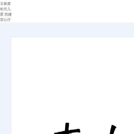
玉极虞
哈兜儿
爱 西娜
雷公仔