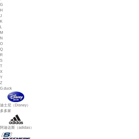
G
H
J
K
L
M
N
O
Q
R
S
T
X
Y
Z
G.duck
迪士尼（Disney）
多多家
阿迪达斯（adidas）