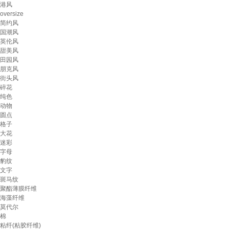
港风
oversize
简约风
国潮风
英伦风
甜美风
田园风
朋克风
街头风
碎花
纯色
动物
圆点
格子
大花
迷彩
字母
豹纹
文字
斑马纹
聚酯薄膜纤维
海藻纤维
莫代尔
棉
粘纤(粘胶纤维)