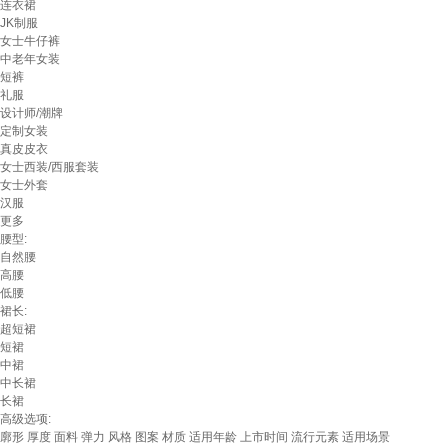
连衣裙
JK制服
女士牛仔裤
中老年女装
短裤
礼服
设计师/潮牌
定制女装
真皮皮衣
女士西装/西服套装
女士外套
汉服
更多
腰型:
自然腰
高腰
低腰
裙长:
超短裙
短裙
中裙
中长裙
长裙
高级选项:
廓形
厚度
面料
弹力
风格
图案
材质
适用年龄
上市时间
流行元素
适用场景