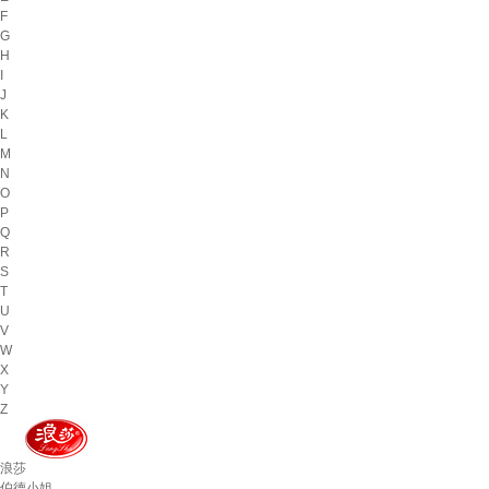
F
G
H
I
J
K
L
M
N
O
P
Q
R
S
T
U
V
W
X
Y
Z
浪莎
伯德小姐