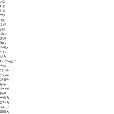
A型
H型
O型
T型
X型
常规
薄款
厚款
加厚
混纺
香云纱
针织
棉布
LYCRA莱卡
绸缎
粗花呢
灯芯绒
涤塔夫
貂绒
金丝绒
微弹
无弹力
高弹力
宫廷风
慵懒风