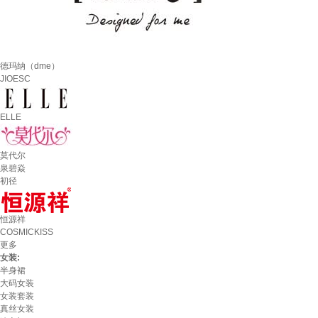
德玛纳（dme）
JIOESC
ELLE
莫代尔
泉碧焱
初径
恒源祥
COSMICKISS
更多
女装:
半身裙
大码女装
女装套装
真丝女装