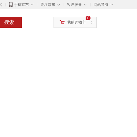
◇
◇
◇
◇
购
手机京东
关注京东
客户服务
网站导航
0
搜索
我的购物车
>