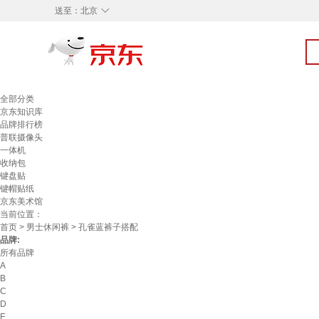
◇
送至：
北京
全部分类
京东知识库
品牌排行榜
普联摄像头
一体机
收纳包
键盘贴
键帽贴纸
京东美术馆
当前位置：
首页
>
男士休闲裤
> 孔雀蓝裤子搭配
品牌:
所有品牌
A
B
C
D
E