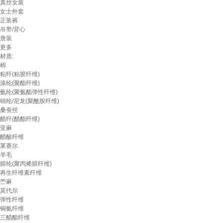
真丝女装
女士外套
正装裤
吊带/背心
唐装
更多
材质:
棉
粘纤(粘胶纤维)
涤纶(聚酯纤维)
氨纶(聚氨酯弹性纤维)
锦纶/尼龙(聚酰胺纤维)
桑蚕丝
醋纤(醋酯纤维)
亚麻
醋酸纤维
莱赛尔
羊毛
腈纶(聚丙烯腈纤维)
再生纤维素纤维
苎麻
莫代尔
弹性纤维
铜氨纤维
三醋酯纤维