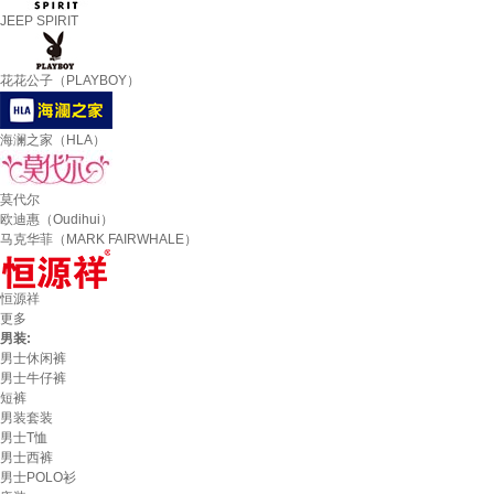
JEEP SPIRIT
花花公子（PLAYBOY）
海澜之家（HLA）
莫代尔
欧迪惠（Oudihui）
马克华菲（MARK FAIRWHALE）
恒源祥
更多
男装:
男士休闲裤
男士牛仔裤
短裤
男装套装
男士T恤
男士西裤
男士POLO衫