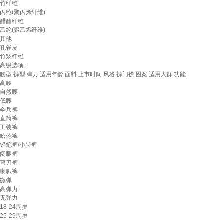
竹纤维
丙纶(聚丙烯纤维)
醋酯纤维
乙纶(聚乙烯纤维)
其他
孔雀皮
竹浆纤维
高级选项:
腰型
裤型
弹力
适用年龄
面料
上市时间
风格
裤门襟
图案
适用人群
功能
高腰
自然腰
低腰
伞兵裤
直筒裤
工装裤
哈伦裤
铅笔裤/小脚裤
阔腿裤
弯刀裤
喇叭裤
微弹
高弹力
无弹力
18-24周岁
25-29周岁