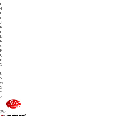
F
G
H
I
J
K
L
M
N
O
P
Q
R
S
T
U
V
W
X
Y
Z
浪莎