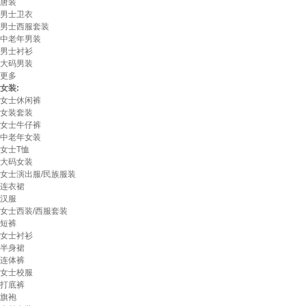
唐装
男士卫衣
男士西服套装
中老年男装
男士衬衫
大码男装
更多
女装:
女士休闲裤
女装套装
女士牛仔裤
中老年女装
女士T恤
大码女装
女士演出服/民族服装
连衣裙
汉服
女士西装/西服套装
短裤
女士衬衫
半身裙
连体裤
女士校服
打底裤
旗袍