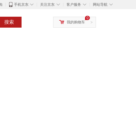
◇
◇
◇
◇
购
手机京东
关注京东
客户服务
网站导航
0
搜索
我的购物车
>