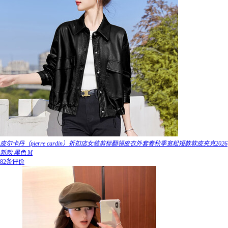
皮尔卡丹（pierre cardin）折扣店女装剪标翻领皮衣外套春秋季宽松短款软皮夹克2026
新款 黑色 M
82条评价