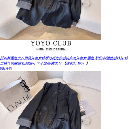
折扣胖黑色皮衣西装外套女韩版时尚宽松感皮夹克外套女 黑色 职业/御姐性感辣妹/韩
里韩气氛围感/松弛感/小个子显高/甜美 M 【建议85-105斤】
0条评价