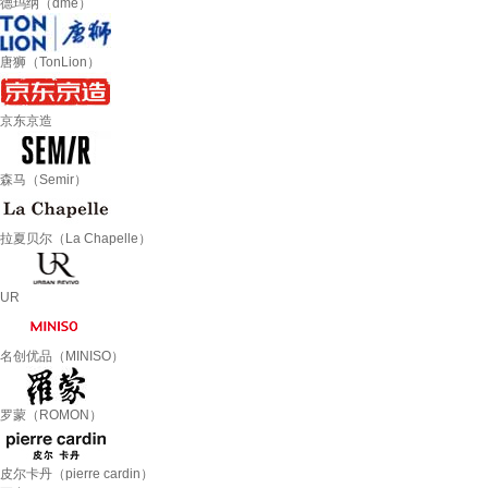
德玛纳（dme）
唐狮（TonLion）
京东京造
森马（Semir）
拉夏贝尔（La Chapelle）
UR
名创优品（MINISO）
罗蒙（ROMON）
皮尔卡丹（pierre cardin）