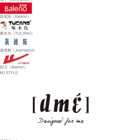
班尼路（Baleno）
啄木鸟（TUCANO）
真维斯（Jeanswest）
回力（Warrior）
MJ STYLE