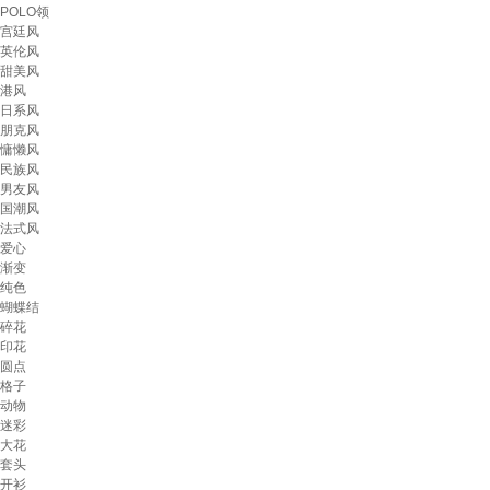
POLO领
宫廷风
英伦风
甜美风
港风
日系风
朋克风
慵懒风
民族风
男友风
国潮风
法式风
爱心
渐变
纯色
蝴蝶结
碎花
印花
圆点
格子
动物
迷彩
大花
套头
开衫