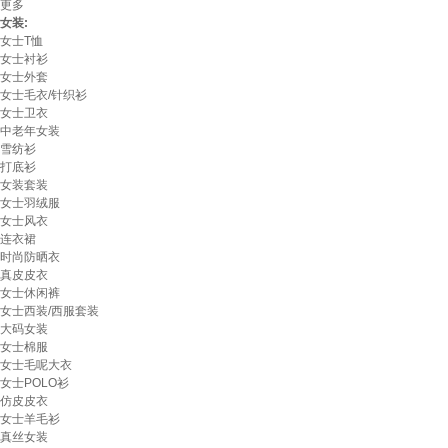
更多
女装:
女士T恤
女士衬衫
女士外套
女士毛衣/针织衫
女士卫衣
中老年女装
雪纺衫
打底衫
女装套装
女士羽绒服
女士风衣
连衣裙
时尚防晒衣
真皮皮衣
女士休闲裤
女士西装/西服套装
大码女装
女士棉服
女士毛呢大衣
女士POLO衫
仿皮皮衣
女士羊毛衫
真丝女装