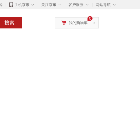
◇
◇
◇
◇
购
手机京东
关注京东
客户服务
网站导航
0
搜索
我的购物车
>